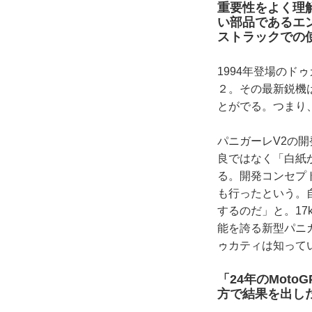
重要性をよく理
い部品であるエン
ストラックでの
1994年登場のド
２。その最新鋭機
とがでる。つまり
パニガーレV2の開発を
良ではなく「白紙
る。開発コンセプ
も行ったという。
するのだ」と。17
能を誇る新型パニ
ゥカティは知って
「24年のMot
方で結果を出し