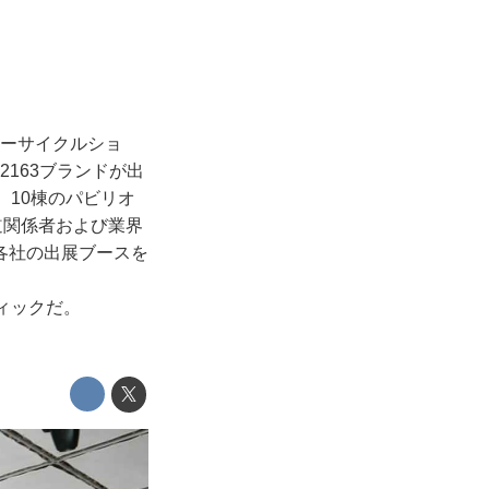
ーターサイクルショ
2163ブランドが出
、10棟のパビリオ
道関係者および業界
各社の出展ブースを
ィックだ。