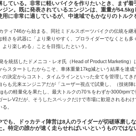
解している。非常に軽いバイクを作りたいとき、まず着
ジン。既に発表されているエンジンは、重量が54.5k
使用に非常に適しているが、中速域でもかなりのトルク
ゥカティ746から始まる、同社ミドルスポーツバイクの伝統を
は軽さを武器に「より乗りやすく、プロライダーでなくとも多
、より楽しめる」ことを目指したという。
統括したドメニコ・レオ氏（Head of Product Marketin
からスタートしたからこそ、車体重量17kg減という結果を達
トの決定からコスト、タイムラインといった全てを管理してき
自らも元来エンジニアだが「ユーザー視点で試乗し、（技術陣
kgもの軽量化を果たし、最大トルクの70％をわずか3000rpm
ガーレV2だが、そうしたスペックだけで市場に歓迎されるわけ
いる。
oGPでも、ドゥカティ陣営は8人のライダーが切磋琢磨し
た。特定の誰かが速く走らせればいいというものではな