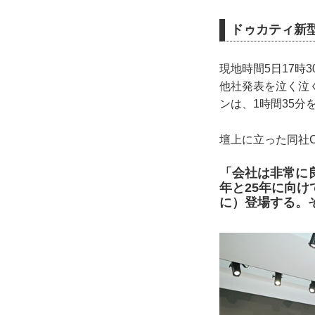
ドゥカティ新型
現地時間5日17
他社発表を泣く泣
ンは、1時間35分
壇上に立った同社
「会社は非常に
年と25年に向
に）登場する。