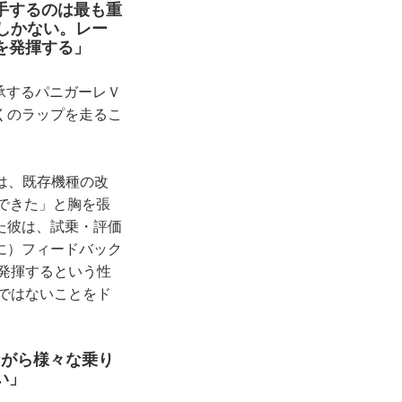
手するのは最も重
gしかない。レー
を発揮する」
継承するパニガーレＶ
くのラップを走るこ
g）は、既存機種の改
成できた」と胸を張
た彼は、試乗・評価
に）フィードバック
で発揮するという性
ではないことをド
ながら様々な乗り
い」