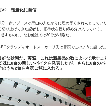
V2 軽量化に自信
時30分、赤いブースが黒山の人だかりに埋め尽くされんとしてい
く切り上げてきた記者も、招待状を握り締め分け入っていく。
を超すものに。なお他社では30分が相場だ。
CEOクラウディオ・ドメニカーリ氏は冒頭でこのように語った
良好な状態だ。実際、これは新製品の数によって示すこと
けて既に8台の新しいバイクを発表したが、さらに6台の
そのうち2台を今夜ご覧に入れる」