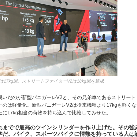
は17kg減、ストリートファイターV2は18kg減を達成
脱いだのが新型パニガーレV2と、その兄弟車であるストリート
たのは軽量化。新型パニガーレV2は従来機種より17kgも軽く
上に17kg相当の荷物を持ち込んで比較してみせた。
れまでで最高のツインシリンダーを作り上げた。その強
学だ。バイク、スポーツバイクに情熱を持っている人は