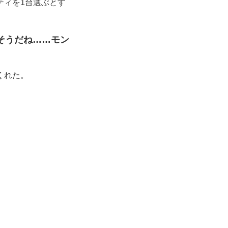
ティを1台選ぶとす
そうだね……モン
くれた。