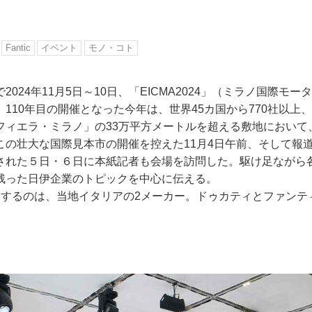
Fantic
イベント
モノ・コト
2024年11月5日～10日、「EICMA2024」（ミラノ国際モ
110年目の開催となった今年は、世界45カ国から770社以上、
フィエラ・ミラノ」の33万平方メートルを超える敷地において
この壮大な国際見本市の開催を控えた11月4日午前、そして報
された５日・６日に本紙記者も会場を訪問した。駆け足ながら
残った日伊企業のトピックを中心に伝える。
えするのは、当地イタリアの2メーカー。ドゥカティとファンテ