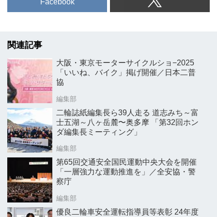
Facebook
関連記事
大阪・東京モーターサイクルショ−2025
「いいね、バイク」掲げ開催／日本二普
協
編集部
二輪誌紙編集長ら39人走る 道志みち～富
士五湖～八ヶ岳麓〜奥多摩 「第32回ホン
ダ編集長ミーティング」
編集部
第65回交通安全国民運動中央大会を開催
「一層強力な運動推進を」／全安協・警
察庁
編集部
優良二輪車安全運転指導員等表彰 24年度