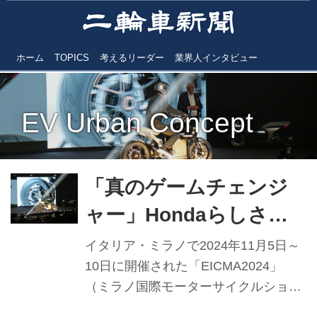
ホーム
TOPICS
考えるリーダー
業界人インタビュー
EV Urban Concept
「真のゲームチェンジ
ャー」Hondaらしさ込
めた電動二輪車
イタリア・ミラノで2024年11月5日～
【EICMA現地レポート
10日に開催された「EICMA2024」
（ミラノ国際モーターサイクルショ
②】
ー）。ホンダの英国現地法人ホンダモ