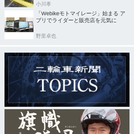
小川孝
「Webikeモトマイレージ」始まる ア
プリでライダーと販売店を元気に
野里卓也