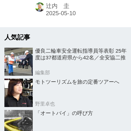
ーターヨーロッパ・リミテッドがプレ
辻内 圭
ゼンテーションを行ったのは、プレス
デー初日の朝であった。
人気記事
優良二輪車安全運転指導員等表彰 25年
度は37都道府県から42名／全安協二推
編集部
モトツーリズムを旅の定番ツアーへ
野里卓也
「オートバイ」の呼び方