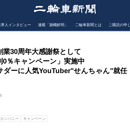
業界人インタビュー
連載「旗幟鮮明」
二輪車新聞とは
ご購読の申
創業30周年大感謝祭として
利0％キャンペーン」実施中
ダーに人気YouTuber"せんちゃん"就任
8
カンパニー
キャンペーン