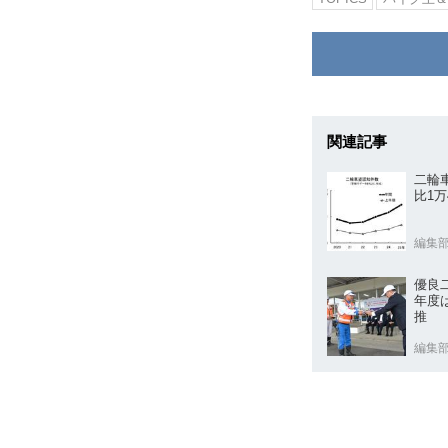
関連記事
二輪
比1万
編集
優良
年度
推
編集