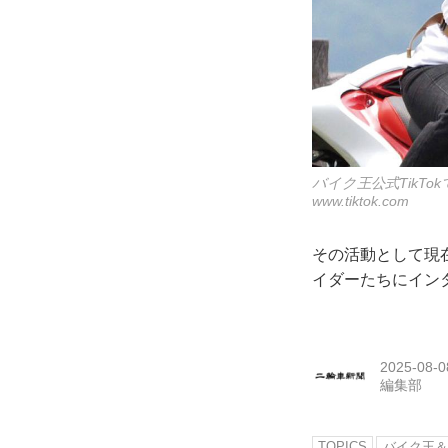
バイク王公式TikT
www.tiktok.com
その活動として現
イダーたちにインタ
2025-08-0
編集部
TOPICS
バイク王＆