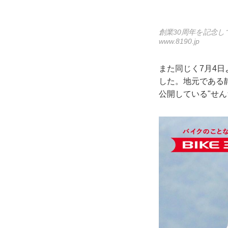
創業30周年を記念して
www.8190.jp
また同じく7月4
した。地元である静
公開している"せん