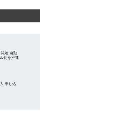
S開始 自動
ル化を推進
入 申し込