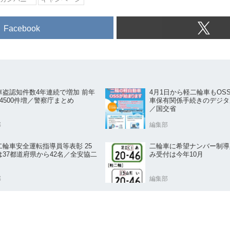
Facebook
車盗認知件数4年連続で増加 前年
4月1日から軽二輪車もOS
4500件増／警察庁まとめ
車保有関係手続きのデジタ
／国交省
部
編集部
二輪車安全運転指導員等表彰 25
二輪車に希望ナンバー制導
は37都道府県から42名／全安協二
み受付は今年10月
部
編集部