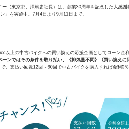
ニー（東京都、澤篤史社長）は、創業30周年を記念した大感謝
ン」を実施中。7月4日より9月11日まで。
6cc以上の中古バイクへの買い換えの応援企画としてローン金
ペーンではその条件を取り払い、《排気量不問》《買い換えに
まで、支払い回数12回～60回で中古バイクを購入すれば金利0