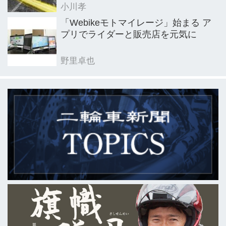
小川孝
「Webikeモトマイレージ」始まる ア
プリでライダーと販売店を元気に
野里卓也