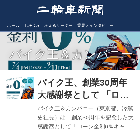
ホーム
TOPICS
考えるリーダー
業界人インタビュー
バイク王＆カンパニー
バイク王、創業30周年
大感謝祭として 「ロー
ン金利0％キャンペー
バイク王＆カンパニー（東京都、澤篤
ン」実施中 公式アンバ
史社長）は、創業30周年を記念した大
感謝蔡として「ローン金利0％キャン
サダーに人気
ペーン」を実施中。7月4日より9月11