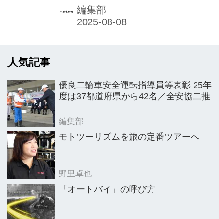
YouTuber"せんちゃ
日まで。
編集部
ん"就任
人気記事
優良二輪車安全運転指導員等表彰 25年
度は37都道府県から42名／全安協二推
編集部
モトツーリズムを旅の定番ツアーへ
野里卓也
「オートバイ」の呼び方