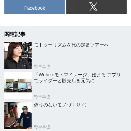
Facebook
関連記事
モトツーリズムを旅の定番ツアーへ
野里卓也
「Webikeモトマイレージ」始まる アプリ
でライダーと販売店を元気に
野里卓也
偽りのないモノづくり ㊦
野里卓也