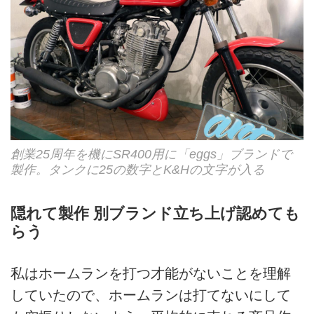
創業25周年を機にSR400用に「eggs」ブランドで
製作。タンクに25の数字とK&Hの文字が入る
隠れて製作 別ブランド立ち上げ認めても
らう
私はホームランを打つ才能がないことを理解
していたので、ホームランは打てないにして