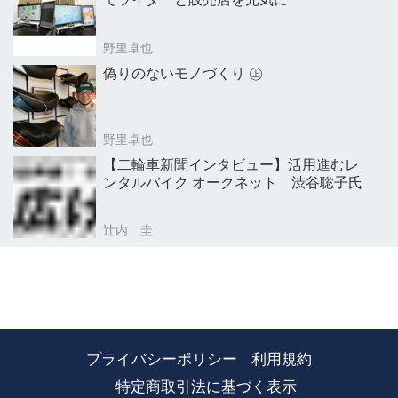
野里卓也
偽りのないモノづくり ㊤
野里卓也
【二輪車新聞インタビュー】活用進むレ
ンタルバイク オークネット 渋谷聡子氏
辻内 圭
プライバシーポリシー
利用規約
特定商取引法に基づく表示