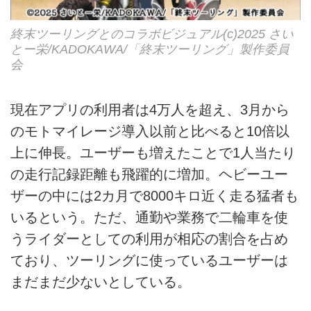
終末ツーリングとのコラボビジュアル(c)2025 さい
とー栄/KADOKAWA/「終末ツーリング」製作委員
会
現在アプリの利用者は4万人を超え、3月から
のモトマイレージ導入以前と比べると10倍以
上に伸長。ユーザーも増えたことで1人当たり
の走行記録距離も飛躍的に増加。ヘビーユー
ザーの中には2カ月で8000キロ近く走る猛者も
いるという。ただ、通勤や業務で二輪車を使
うライダーとしての利用が相応の割合を占め
ており、ツーリングに使っているユーザーは
まだまだ少ないとしている。