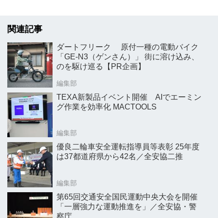
関連記事
ダートフリーク 原付一種の電動バイク
「GE-N3（ゲンさん）」 街に溶け込み、
のを駆け巡る【PR企画】
編集部
TEXA新製品イベント開催 AIでエーミン
グ作業を効率化 MACTOOLS
編集部
優良二輪車安全運転指導員等表彰 25年度
は37都道府県から42名／全安協二推
編集部
第65回交通安全国民運動中央大会を開催
「一層強力な運動推進を」／全安協・警
察庁