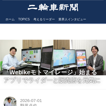
ホーム
TOPICS
考えるリーダー
業界人インタビュー
「Webikeモトマイレージ」始まる
アプリでライダーと販売店を元気に
2026-07-01
野里卓也