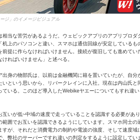
イレージ」のイメージビジュアル
は相当な苦労があるようだ。ウェビックアプリのアプリプロダ
「机上のパソコンと違い、スマホは通信回線が安定しているも
を前提に作らなければいけません。接続が復旧しても進めてい
なければいけません」と述べる。
ア出身の物部氏は、以前は金融機関に籍を置いていたが、自分
たいという思いから、リバークレインに入社。現在は内山氏と
ている。このほど導入したWebikeヤエーについてもすれ違
お互いが低~中域の速度で走っていることを認識する必要があ
の範囲でお互いを認識できるようにしています。スマホ同士の
ますが、それだと消費電力の制約や電波の強度、そして速度域
で、弊社のサーバーですれ違いの判定をするように設定してい