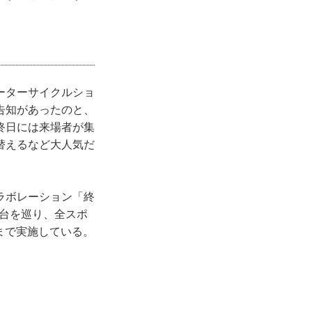
ーターサイクルショ
告知があったのと、
終日には来場者が集
替えるなど大人気だ
ラボレーション「終
舞台を巡り、全スポ
日まで実施している。