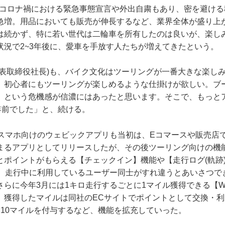
年はコロナ禍における緊急事態宣言や外出自粛もあり、密を避け
急増。用品においても販売が伸長するなど、業界全体が盛り上
は続かず、特に若い世代は二輪車を所有したのは良いが、楽し
状況で2~3年後に、愛車を手放す人たちが増えてきたという。
代表取締役社長)も、バイク文化はツーリングが一番大きな楽し
。初心者にもツーリングが楽しめるような仕掛けが欲しい。ブ
、という危機感が信濃にはあったと思います。そこで、もっと
年前でした」と、続ける。
たスマホ向けのウェビックアプリも当初は、Eコマースや販売店
まるアプリとしてリリースしたが、その後ツーリング向けの機
とポイントがもらえる【チェックイン】機能や【走行ログ(軌跡
、走行中に利用しているユーザー同士がすれ違うとあいさつできる
らに今年3月には1キロ走行するごとに1マイル獲得できる【We
。獲得したマイルは同社のECサイトでポイントとして交換・
き10マイルを付与するなど、機能を拡充していった。