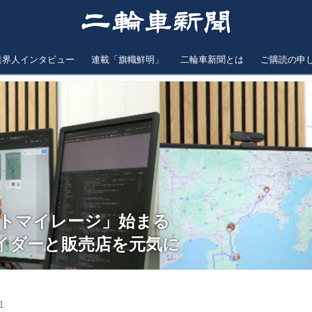
業界人インタビュー
連載「旗幟鮮明」
二輪車新聞とは
ご購読の申
eモトマイレージ」始まる
イダーと販売店を元気に
1