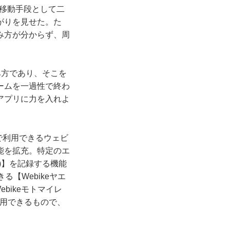
る移動手段として二
がりを見せた。た
み方が分からず、周
み方であり、そこを
ームを一過性で終わ
アプリに力を入れよ
で利用できるウェビ
能を拡充。特定のエ
)】を記録する機能
【Webikeヤエ
bikeモトマイレ
利用できるもので、