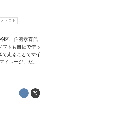
モノ・コト
田谷区、信濃孝喜代
ソフトも自社で作っ
車で走ることでマイ
トマイレージ」だ。