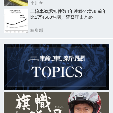
小川孝
二輪車盗認知件数4年連続で増加 前年
比1万4500件増／警察庁まとめ
編集部