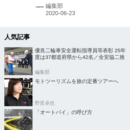
など各種情報コンテンツを積極的に発
編集部
信。特にコロナ禍では、全国のご当地
商品を揃えた通販サイトやウェブ上で
のデジタルスタンプラリーなど、家で
人気記事
も気軽に楽しめるメニューなども続々
投入し、広く話題を集めている
優良二輪車安全運転指導員等表彰 25年
度は37都道府県から42名／全安協二推
編集部
モトツーリズムを旅の定番ツアーへ
野里卓也
「オートバイ」の呼び方