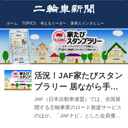
ホーム
TOPICS
考えるリーダー
業界人インタビュー
家たびスタンプラリー
活況！JAF家たびスタン
プラリー 居ながら手軽
に味わう観光気分
JAF（日本自動車連盟）では、全国展
開する主軸事業のロード救援サービス
のほか、「JAFナビ」とした会員優待
情報をはじめ、ドライブやプレゼント