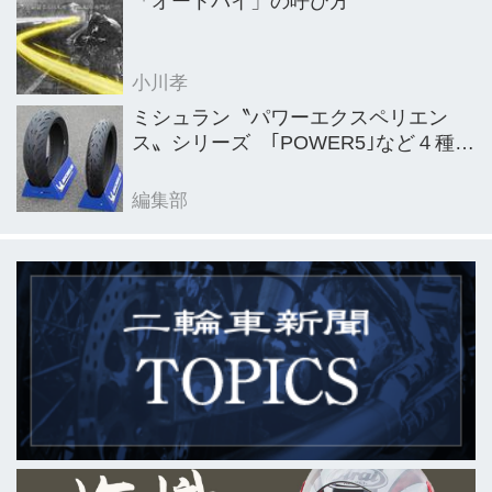
「オートバイ」の呼び方
小川孝
ミシュラン〝パワーエクスペリエン
ス〟シリーズ ｢POWER5｣など４種を
新発売
編集部