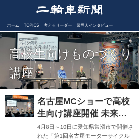
ホーム
TOPICS
考えるリーダー
業界人インタビュー
高校生向けものづくり
講座
名古屋MCショーで高校
生向け講座開催 未来の
開発者へ金言を送る
4月8日～10日に愛知県常滑市で開催さ
れた「第1回名古屋モーターサイクル