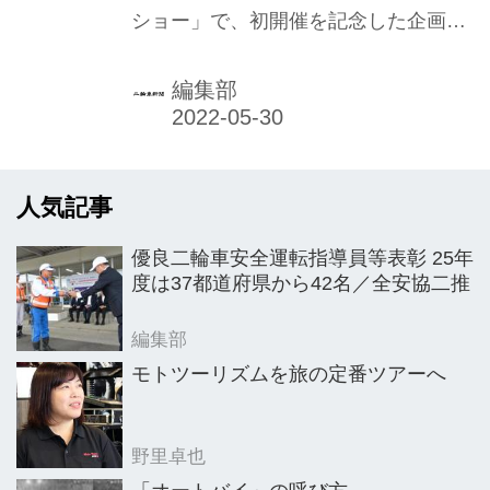
ショー」で、初開催を記念した企画
『バイク開発最前線の苦労と楽しさを
語る』が行われた。愛知県下の工業高
編集部
校生を対象にした講座で、国内の二輪
4メーカーの開発者が登壇し、開発の
苦労や面白さを語り尽くす内容。当日
人気記事
は大勢の来場者も訪れて大いに賑わい
を見せた。
優良二輪車安全運転指導員等表彰 25年
度は37都道府県から42名／全安協二推
編集部
モトツーリズムを旅の定番ツアーへ
野里卓也