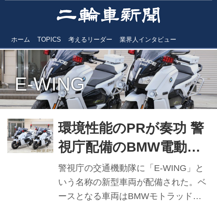
ホーム
TOPICS
考えるリーダー
業界人インタビュー
E-WING
環境性能のPRが奏功 警
視庁配備のBMW電動ス
クーター「E-WING」
警視庁の交通機動隊に「E-WING」と
いう名称の新型車両が配備された。ベ
ースとなる車両はBMWモトラッド製
の電動スクーター「C Evolution」（シ