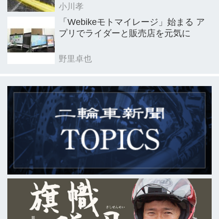
小川孝
「Webikeモトマイレージ」始まる ア
プリでライダーと販売店を元気に
野里卓也