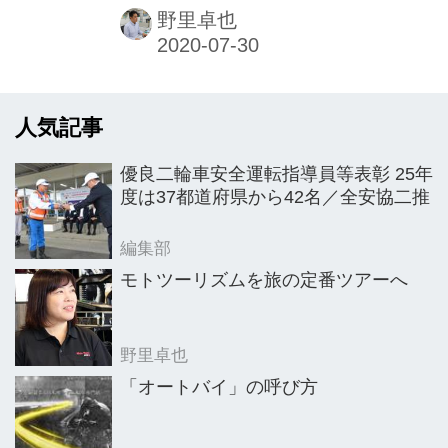
ー・エヴォリューション）で、2020年
野里卓也
3月1日開催の東京マラソン2020にて初
披露。警察車両として採用された輸入
二輪車ブランドでは初となるモデル
人気記事
だ。
優良二輪車安全運転指導員等表彰 25年
度は37都道府県から42名／全安協二推
編集部
モトツーリズムを旅の定番ツアーへ
野里卓也
「オートバイ」の呼び方