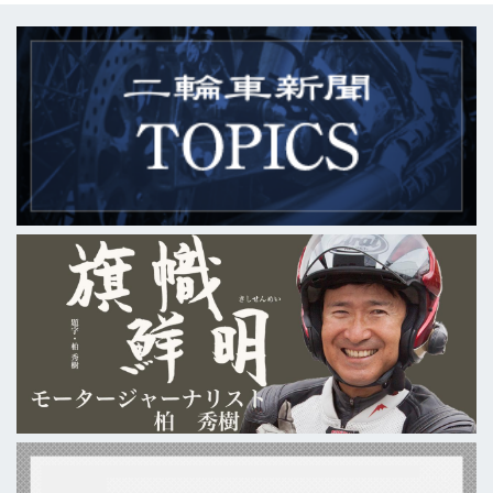
たのは、ライディングウェアを身にま
とった荒川静香さんの姿。バイクにま
たがる様子が板についていて、実にス
タイリッシュだった。 ライフスタイル
の変化を機に、バイクを降りてしまう
ことの多い女性ライダー。彼女たちに
とって、出産を経て再びツーリングを
楽しむ荒川さんは、勇気付けられる存
在ではないだろうか。また、荒川さん
を見て二輪免許を取る人も、今後増え
ていくだろう。...