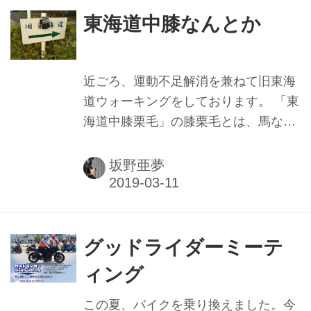
思い立ったら原付感覚で駐車スペース
東海道中膝なんとか
から出して乗ることができるので、乗
る機会が自然と増えました。本当に、
「軽いは正義」ですね。 私自身も（一
近ごろ、運動不足解消を兼ねて旧東海
応）女性ですが、二輪の免許を取った
道ウォーキングをしております。 「東
けど公道デビューできなかった女性を
海道中膝栗毛」の膝栗毛とは、馬など
何人か知っています。その原因のほど
の乗り物を使わず歩いて旅をするこ
んどが車体の重さだったりします。
と。 週末はいつもバイクに乗ってしま
坂野亜夢
「倒したら自分で起こせない」という
う自分も、鉄馬の代わりに膝を使って
不安を持っている...
旅してみようと思いました。 MYルー
ルとして、日本橋をスタートして1日
5km～10kmほど歩いたら中断し、 別
グッドライダーミーテ
の日に前回中断したところからまた歩
ィング
いています。 バイクならあっという間
に箱根越えしてしまうのでしょうが、
この夏、バイクを乗り換えました。今