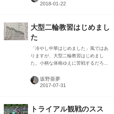
ているので、「そうだ、コーヒーを飲
みにいこう」と、横浜からバイクで向
かうことにしました。 ネイキッドの宿
命で、高速道路を走っていると冷風が
大型二輪教習はじめまし
直撃します。特に湾岸を走るとあまり
た
に寒いので自然とアクセルを開けるの
をためらいます。でも早く着きたい
「冷やし中華はじめました」風ではあ
し…と、途中で何度葛藤したことでし
りますが、大型二輪教習はじめまし
ょう。 そんなことを繰り返しながら埼
た。小柄な体格ゆえに苦戦するだろう
玉入りしました。浦和インターを降り
と、ついつい先延ばしにしていました
て下道を走っていると、次々にカワサ
が、最近、反射神経や体力の衰えを感
坂野亜夢
キ車が現れ、気がつくとパレードのよ
じ始めたのです。これは、取れるうち
うに大行...
に取ってしまわないといけないと、試
乗会でアメリカン以外の大型バイクに
乗れたのをきっかけに、その勢いのま
トライアル観戦のスス