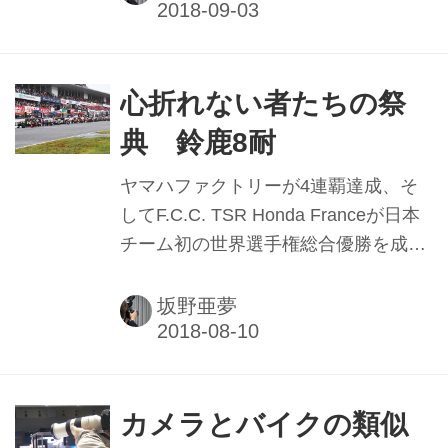
す。スピードを出して競い合ったりす
で、腕が上がったと錯覚するぐらい料
る場ではなく、公道...
理が美味しくなります。お米も大体は
それで炊くので、炊飯器の出番がなく
なってしまったほど。 もう少し使いこ
心折れない者たちの祭
なせるようになりたいなぁと思ってい
典 鈴鹿8耐
たところ、その鍋のブランドを扱う店
舗が主催する料理教室に参加すること
ヤマハファクトリーが4連覇達成、そ
になりました。着替えを持参してバイ
してF.C.C. TSR Honda Franceが日本
クに乗り、お店に向かいました。 現地
チーム初の世界選手権総合優勝を成し
に着くと、お店の一角にある、所謂“イ
遂げた今年の鈴鹿８耐。台風12号の接
ンスタ映え”しそうなおしゃれなキッチ
近で天候が読めないなか、無事に決勝
坂野亜夢
ンにブランドの調理器具がずらりと並
レースまで行われ、数々の素晴らしい
んでいま...
ドラマを目にすることができました。
鈴鹿8耐では、毎年、数え切れないほ
どの周辺イベントが開催され、ステー
カメラとバイクの類似
ジ前やブースに人だかりができている