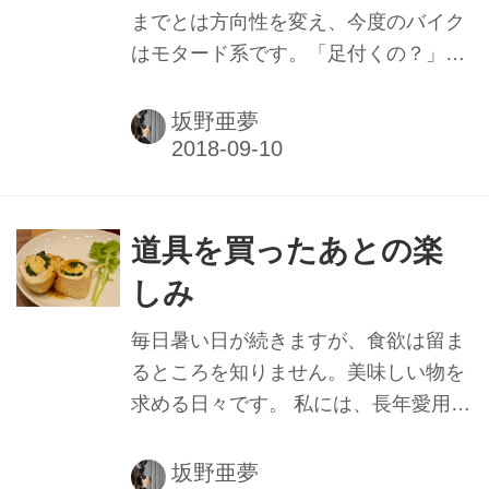
徒歩ペースだと道中おもしろい発見が
までとは方向性を変え、今度のバイク
色々とあります。 うなぎ屋さんの匂い
はモタード系です。「足付くの？」と
につられてヒレ串を買ったり。 美味し
結構周りに心配されたんですが、シー
い和菓子屋さんに立ち寄ったり。 浮世
トをあんこ抜きしてもらい、どうにか
坂野亜夢
絵に描かれていた海の見える宿場...
こうにか、という感じです。軽くて気
軽に乗れるのですが、やはり以前とは
乗り味が全く違うので、公道以外でも
しっかりと練習したいと思っていまし
道具を買ったあとの楽
た。 ということで、先日、グッドライ
しみ
ダーミーティングを受講してきまし
た。通称Gミーティングと呼ばれ、全
毎日暑い日が続きますが、食欲は留ま
国各地で開催されている安全運転講習
るところを知りません。美味しい物を
会です。二輪車安全運転推進委員会の
求める日々です。 私には、長年愛用し
資格を持ったベテランの方々の指導の
ている鋳物鍋があります。鋳物は重い
もと、基礎練習をすることができま
のがネックですが、熱伝導がいいの
坂野亜夢