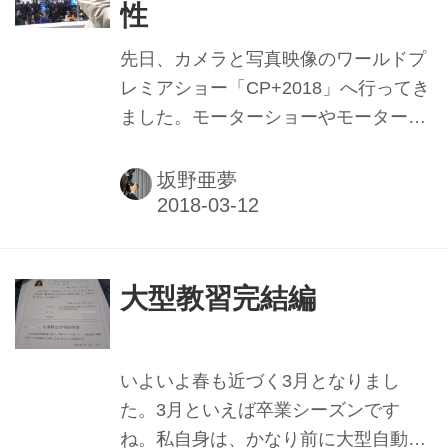
性
のを見て「今年も8耐に来たなぁ」と
いう気分になっていたものです。 今年
先日、カメラと写真映像のワールドプ
はイベント関連も台風に翻弄され、
レミアショー「CP+2018」へ行ってき
「GPスクエア」などは、金曜日に出
ました。モーターショーやモーターサ
展ブースを撤去。骨組みだけになった
イクルショーのカメラ版とでも言いま
ブースが並ぶイベントスペースは、い
しょうか。最新のカメラや周辺機器が
坂野亜夢
つもの8耐と違う雰囲気で...
並び、発売前の製品を実際に手にとっ
て試すこともできる展示会です。会場
は熱気に溢れていて、3月1日～4日の
総来場者数は歴代最多の6万8,111人だ
大型教習完結編
ったそうです。 私はプライベートでも
写真が趣味で、仕事では一眼レフ、ツ
ーリング先や散歩用には機動性の高い
いよいよ春も近づく3月となりまし
ミラーレス一眼と使い分けています。
た。3月といえば卒業シーズンです
会場内で最新のミラーレスを試したと
ね。私自身は、かなり前に大型自動二