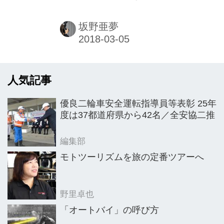
ころ、オートフォーカスが非常に速
輪の教習に通い始めたというコラムを
く、バスケットボールをしているモデ
書いたのですが、あれから何カ月もか
坂野亜夢
ルさんにピントがいとも簡単に合いま
かってようやく卒業することができま
し...
した。入校した当初は暑さに気が滅入
りそうな時期でしたが、芯まで凍りそ
人気記事
うな真冬の教習までたっぷり経験して
しまいました。 普通自動二輪のときも
優良二輪車安全運転指導員等表彰 25年
苦手ではあったのですが、とにかくク
度は37都道府県から42名／全安協二推
ランクに悩まされた日々でした。恐怖
のあまり、気が付くとコースの途中で
編集部
クランクを回避してしまうほどでし
モトツーリズムを旅の定番ツアーへ
た。以前、とある安全運転指導のエキ
スパートの方から、女性ライダーの運
野里卓也
転が上達しない大きな理由は恐怖心だ
「オートバイ」の呼び方
ということを伺ってい...