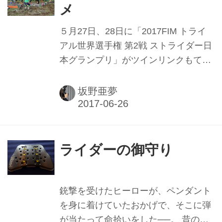
ま教習を申し込みに行きました。 通っ
メ
ているのは、10年前に普通二輪の教習
でお世話になった自動車学校です。駅
５月27日、28日に「2017FIM トライ
から学校までの景色も校舎も記憶のま
アル世界選手権 第2戦 ストライダー日
までしたが、教習車では片足のつま先
本グランプリ」がツインリンクもてぎ
しか着かない私にノスタルジーに浸っ
で開催されました。1日目に降った雨
ている余裕はなく、教習に出るとき
の影響もあって、ハードな2日間とな
坂野亜夢
は、毎回合戦にでも出るような気持ち
りましたが、世界選手権10連覇達成中
です。 教習コー...
のT・ボウ選手が2年ぶりに2日間の連
覇を達成、日本人で唯一世界選手権に
フル参戦している藤波貴久選手が3位
ライダーの御守り
表彰台入りするなど、話題性に溢れた
日本グランプリでした。 同選手権は、
屋外で行われる “アウトドアトライア
銃撃を受けたヒーローが、ペンダント
ル”に当たりますが、自然の地形を生か
を身に着けていたおかげで、そこに弾
したセクション（障害物）を走破する
が当たって命拾いをした──。 昔の映