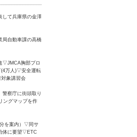
表して兵庫県の金澤
業局自動車課の高橋
▽JMCA胸部プロ
4万人)▽安全運転
者対象講習会
、警察庁に街頭取り
リングマップを作
台分を案内）▽同サ
体に要望▽ETC