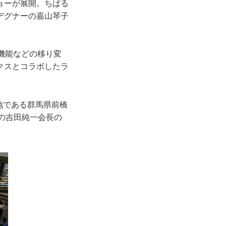
ョーが展開。ちぱる
デグナーの嘉山琴子
機能などの移り変
クスとコラボしたラ
地である群馬県前橋
の吉田純一会長の