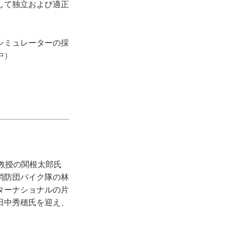
して独立および適正
シミュレーターの採
中）
教授の関根太郎氏
消防団バイク隊の林
ターナショナルの片
田中秀穂氏を迎え、