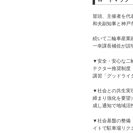
冒頭、主催者を代
和夫副知事と神戸
続いて二輪車産業
一幸課長補佐が説
▼安全・安心な二
テクター推奨制度（
講習「グッドライダ
▼社会との共生実
締まり強化を要望
成し通知で地域活
▼社会基盤の整備 
イトで駐車場リク