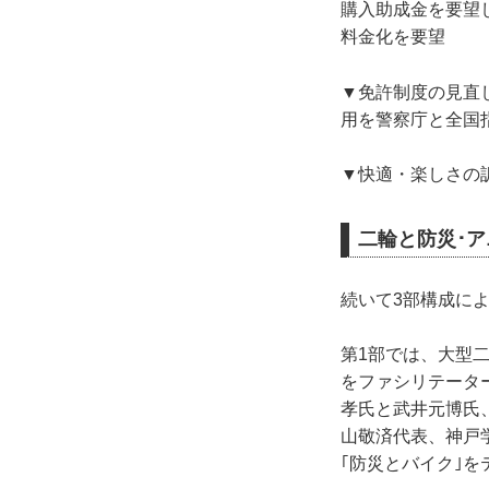
購入助成金を要望
料金化を要望
▼免許制度の見直
用を警察庁と全国
▼快適・楽しさの
二輪と防災･ア
続いて3部構成に
第1部では、大型
をファシリテータ
孝氏と武井元博氏
山敬済代表、神戸
｢防災とバイク｣