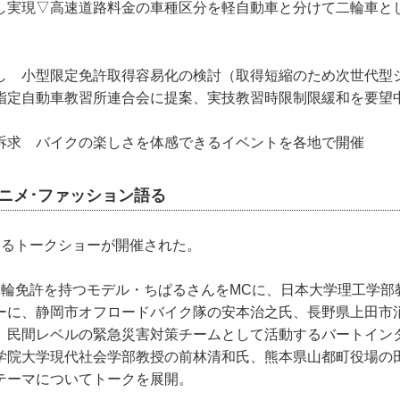
し実現▽高速道路料金の車種区分を軽自動車と分けて二輪車と
し 小型限定免許取得容易化の検討（取得短縮のため次世代型
指定自動車教習所連合会に提案、実技教習時限制限緩和を要望
訴求 バイクの楽しさを体感できるイベントを各地で開催
ニメ･ファッション語る
よるトークショーが開催された。
二輪免許を持つモデル・ちぱるさんをMCに、日本大学理工学部
ーに、静岡市オフロードバイク隊の安本治之氏、長野県上田市
、民間レベルの緊急災害対策チームとして活動するバートイン
学院大学現代社会学部教授の前林清和氏、熊本県山都町役場の
をテーマについてトークを展開。