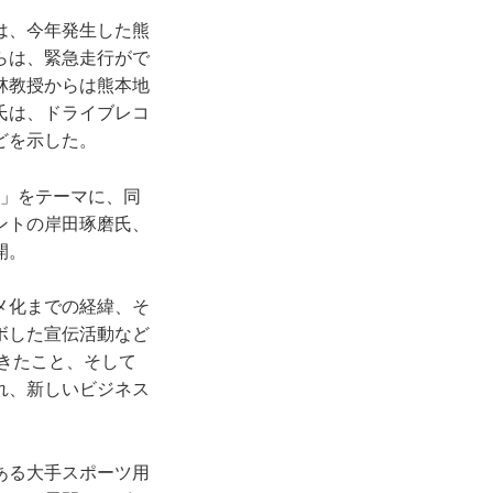
は、今年発生した熊
らは、緊急走行がで
林教授からは熊本地
氏は、ドライブレコ
どを示した。
る」をテーマに、同
ントの岸田琢磨氏、
開。
メ化までの経緯、そ
ボした宣伝活動など
てきたこと、そして
れ、新しいビジネス
ある大手スポーツ用