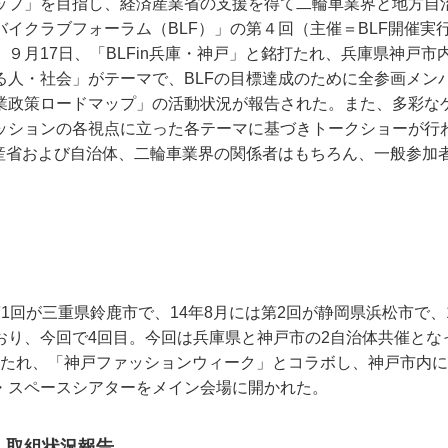
ップ」を目指し、経済産業省の支援を得て二輪車業界と地方自
バイクラブフォーラム（BLF）」の第４回（主催＝BLF開催実
９月17日、「BLFin兵庫・神戸」と銘打たれ、兵庫県神戸市
る人・社会」がテーマで、BLFの目標達成のために全参画メン
業政策ロードマップ」の活動状況が報告された。また、多彩な
ッションの各視点に立った各テーマに基づきトークショーが行
経産省および自治体、二輪車業界の関係者はもちろん、一般参加
に第1回が三重県鈴鹿市で、14年8月には第2回が静岡県浜松市で、
り、今回で4回目。今回は兵庫県と神戸市の2自治体共催となった
打たれ、「神戸ファッションウィーク」とコラボし、神戸市内
・スペースシアターをメイン会場に開かれた。
 取組状況報告