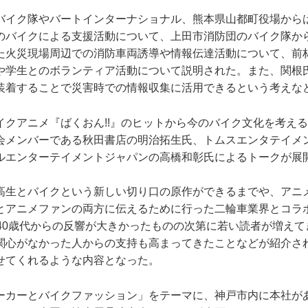
バイク隊やバートインターナショナル、熊本県山都町役場から
のバイクによる支援活動について、上田市消防団のバイク隊か
た火災現場周辺での消防車両誘導や情報伝達活動について、前
や学生とのボランティア活動について説明された。また、関根
装着することで災害時での情報収集に活用できるという考えな
イクアニメ『ばくおん!!』のヒットから今のバイク文化を考え
会メンバーである秋田書店の明治拓生氏、トムスエンタテイメ
ルエンターテイメントジャパンの高橋和彰氏によるトークが展
高生とバイクという新しい切り口の原作ができるまでや、アニ
とアニメファンの両方に伝えるために行った二輪車業界とコラ
、40歳代からの反響が大きかったものの次第に若い読者が増え
関心がなかった人からの支持も高まってきたことなどが紹介さ
せてくれるような内容となった。
ーカーとバイクファッション」をテーマに、神戸市内に本社が