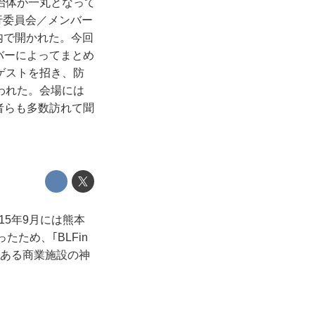
治体が一丸となって
行委員会／メンバー
内で開かれた。今回
バーによってまとめ
ゲストを招き、防
われた。会場には
者らも多数訪れて聞
15年9月には熊本
ため、｢BLFin
にある商業施設の神