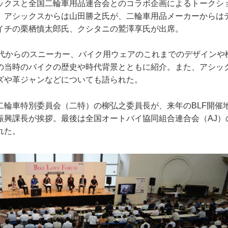
ックスと全国二輪車用品連合会とのコラボ企画によるトークシ
、アシックスからは山田勝之氏が、二輪車用品メーカーからは
イチの栗栖慎太郎氏、クシタニの鷲澤享氏が出席。
年代からのスニーカー、バイク用ウェアのこれまでのデザインや
の当時のバイクの歴史や時代背景とともに紹介。また、アシッ
ズや革ジャンなどについても語られた。
二輪車特別委員会（二特）の柳弘之委員長が、来年のBLF開催
振興課長が挨拶。最後は全国オートバイ協同組合連合会（AJ）
れた。