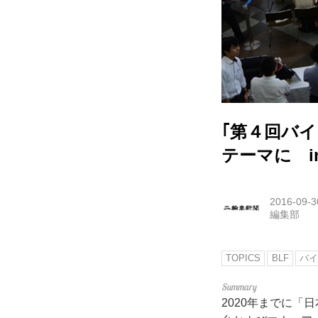
｢第４回バイ
テーマに i
2016-09-3
編集部
TOPICS
BLF
バイ
2020年までに「