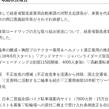
表して経産省製造産業局自動車課の河野太志課長が、来賓を代
市の岡口憲義副市長がそれぞれ挨拶した。
政策ロードマップの主な取り組み状況について、経産省製造産
明した。
輪車の醸成＝胸部プロテクター着用＆ヘルメット適正着用の推進
16年8月スタート）▽グッドマナー・ジャパンライダーズ宣言(
ーミーティング｣(全国115回開催、4000人参加）▽高齢運転
現 不正改造の撲滅（不正改造車を流通から排除、国土交通省
）▽災害時に活動する二輪車を紹介▽三重県南部10市町でツー
性化
日本二普協全国バイク駐車場案内サイト（7600カ所・15万
エストを募集▽駐輪場への原付二種まで受け入れ条例改正を自治