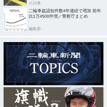
小川孝
二輪車盗認知件数4年連続で増加 前年
比1万4500件増／警察庁まとめ
編集部