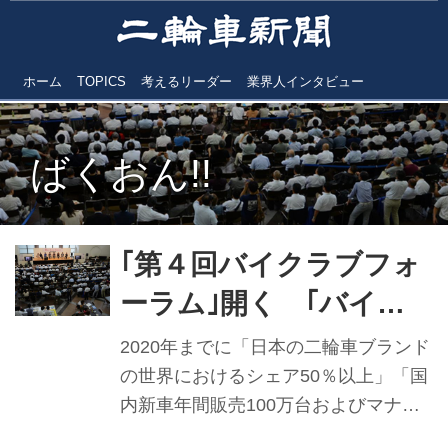
ホーム
TOPICS
考えるリーダー
業界人インタビュー
ばくおん!!
｢第４回バイクラブフォ
ーラム｣開く ｢バイク
で広がる人･社会｣テーマ
2020年までに「日本の二輪車ブランド
に in兵庫･神戸
の世界におけるシェア50％以上」「国
内新車年間販売100万台およびマナー
アップ」を目指し、経済産業省の支援