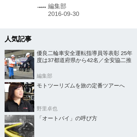
を得て二輪車業界と地方自治体が一丸
編集部
となって活動する会議体「バイクラブ
フォーラム（BLF）」の第４回（主催
＝BLF開催実行委員会／メンバーは４
人気記事
面に掲載）が、９月17日、「BLFin兵
庫・神戸」と銘打たれ、兵庫県神戸市
優良二輪車安全運転指導員等表彰 25年
内で開かれた。今回は「バイクで広が
度は37都道府県から42名／全安協二推
る人・社会」がテーマで、BLFの目標
達成のために全参画メンバーによって
編集部
まとめられた「二輪車産業政策ロード
モトツーリズムを旅の定番ツアーへ
マップ」の活動状況が報告された。ま
た、多彩なゲストを招き、防災、アニ
野里卓也
メ、ファッションの各視点に立っ...
「オートバイ」の呼び方