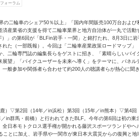
フォーラム
世界の二輪車のシェア50％以上」「国内年間販売100万台およ
経済産業省の支援を得て二輪車業界と地方自治体が一丸で活動
F）」の第6回が「BLFin岩手・一関」と銘打たれ、8月3日に
された（一部既報）。今回は「二輪車産業政策ロードマップ」
か、二輪専門誌の編集長らをゲストに招き、「素晴らしいバイ
来展望」「バイクユーザーを未来へ導く」をテーマに、パネル
。一般参加や関係者ら合わせて約200人の聴講者らが熱心に聞
鈴鹿）▽第2回（14年／in浜松）第3回（15年／in熊本）▽第4回
年／in群馬・前橋）と行われてきたBLF。今年の第6回は初の
、全日本モトクロス選手権が開かれる藤沢スポーツランドやヘ
があることに加え、岩手県や一関市が東日本大震災からの復興と地