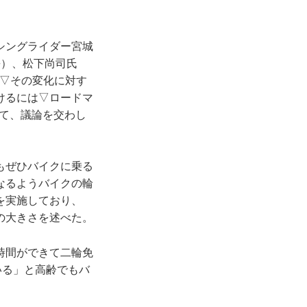
シングライダー宮城
長）、松下尚司氏
化▽その変化に対す
けるには▽ロードマ
て、議論を交わし
もぜひバイクに乗る
なるようバイクの輪
を実施しており、
の大きさを述べた。
時間ができて二輪免
いる」と高齢でもバ