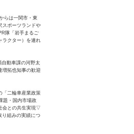
市からは一関市・東
沢スポーツランドや
PR隊「岩手まるご
ャラクター）を連れ
局自動車課の河野太
達増拓也知事の歓迎
の「二輪車産業政策
課題・国内市場政
社会との共生実現▽
取り組みの実績につ