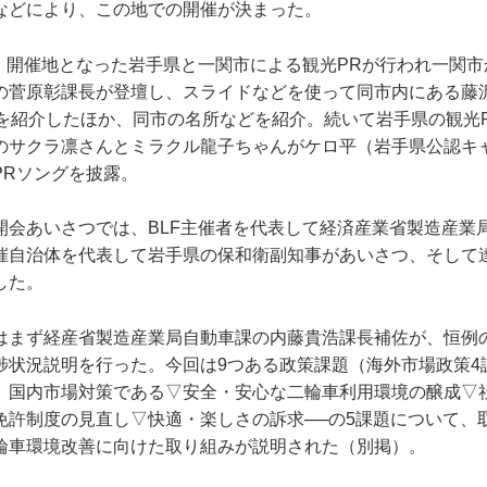
などにより、この地での開催が決まった。
ち、開催地となった岩手県と一関市による観光PRが行われ一関
の菅原彰課長が登壇し、スライドなどを使って同市内にある藤
などを紹介したほか、同市の名所などを紹介。続いて岩手県の観光
のサクラ凛さんとミラクル龍子ちゃんがケロ平（岩手県公認キ
PRソングを披露。
開会あいさつでは、BLF主催者を代表して経済産業省製造産業
催自治体を代表して岩手県の保和衛副知事があいさつ、そして
した。
はまず経産省製造産業局自動車課の内藤貴浩課長補佐が、恒例
捗状況説明を行った。今回は9つある政策課題（海外市場政策4
、国内市場対策である▽安全・安心な二輪車利用環境の醸成▽
免許制度の見直し▽快適・楽しさの訴求──の5課題について、
輪車環境改善に向けた取り組みが説明された（別掲）。