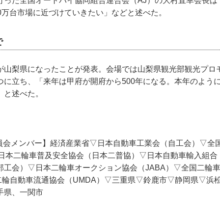
行った全国オートバイ協同組合連合会（AJ）の大村直幸会長は
00万台市場に近づけていきたい」などと述べた。
で
が山梨県になったことが発表。会場では山梨県観光部観光プロ
つに立ち、「来年は甲府が開府から500年になる。本年のよう
」と述べた。
委員会メンバー】経済産業省▽日本自動車工業会（自工会）▽全
日本二輪車普及安全協会（日本二普協）▽日本自動車輸入組合（
部工会）▽日本二輪車オークション協会（JABA）▽全国二輪
古二輪自動車流通協会（UMDA）▽三重県▽鈴鹿市▽静岡県▽浜
手県、一関市