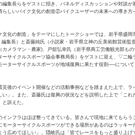
の編集長らをゲストに招き、パネルディスカッションや対談が
晴らしいバイク文化の創造②バイクユーザーの未来への導き方─
ク文化の創造」をテーマにしたトークショーでは、岩手県盛岡
ー」編集長）と斎藤純氏（小説家・岩手県立神の丘美術館芸術監督
（カメラマン・農家)、戸舘弘幸氏（岩手県商工労働観光部もの
ターサイクルスポーツ協会事務局長）をゲストに迎え、▽二輪
モーターサイクルスポーツが地域復興に果たす役割──について
震災後のイベント開催などの活動事例などを踏まえた上で、ラ
しい」。また、斎藤氏は復興の状況などを説明した上で「これ
」と訴えた。
のインフラはほぼ整ってきている。皆さんで現地に来てもらう
にモーターサイクルスポーツができる場所があるのはラッキー
よう広めてほしい」。隠岐氏は「皆でレースをもっと盛り上げ