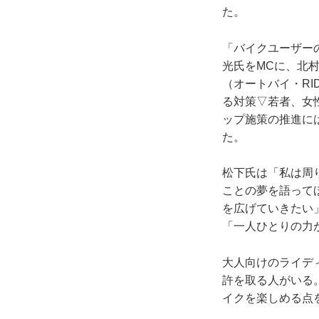
た。
「バイクユーザー
光氏をMCに、北
（オートバイ・R
る対策▽若者、女
ップ施策の推進に
た。
松下氏は「私は周
ことの夢を語って
を広げていきたい
「一人ひとりの力
大人向けのライデ
許を取る人がいる
イクを楽しめる点