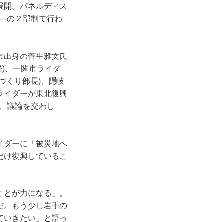
展開。パネルディス
─の２部制で行わ
市出身の菅生雅文氏
)、一関市ライダ
づくり部長)、隠岐
ライダーが東北復興
、議論を交わし
イダーに「被災地へ
だけ復興しているこ
ことが力になる」。
だ。もう少し岩手の
ていきたい」と語っ