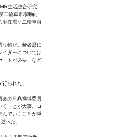
MR生活総合研究
年度二輪車市場動向
の潜在層▽二輪車潜
乗り物だ。若者層に
ライダーについては
ポートが必要」など
が行われた。
員会の日髙祥博委員
いくことが大事。ロ
進んでいくことが重
と述べた。