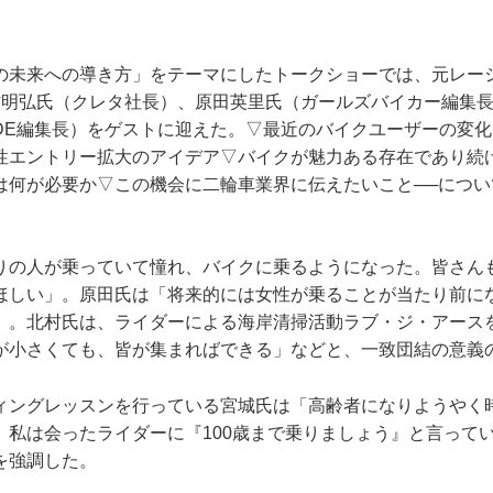
の未来への導き方」をテーマにしたトークショーでは、元レー
村明弘氏（クレタ社長）、原田英里氏（ガールズバイカー編集
IDE編集長）をゲストに迎えた。▽最近のバイクユーザーの変
性エントリー拡大のアイデア▽バイクが魅力ある存在であり続
は何が必要か▽この機会に二輪車業界に伝えたいこと──につい
りの人が乗っていて憧れ、バイクに乗るようになった。皆さん
ほしい」。原田氏は「将来的には女性が乗ることが当たり前に
」。北村氏は、ライダーによる海岸清掃活動ラブ・ジ・アース
が小さくても、皆が集まればできる」などと、一致団結の意義
ィングレッスンを行っている宮城氏は「高齢者になりようやく
。私は会ったライダーに『100歳まで乗りましょう』と言って
を強調した。