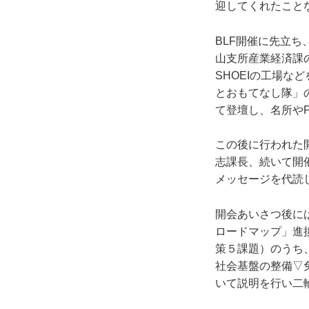
迎してくれたこと
BLF開催に先立
山支所産業経済課
SHOEIの工場
とおもてなし隊」
て登壇し、名所や
この後に行われた
志課長、続いて開
メッセージを代読
開会あいさつ後に
ロードマップ」進
策５課題）のうち
社会基盤の整備▽
いて説明を行い二