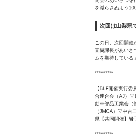
閉会のあいさつを
を減らさぬよう1
次回は山梨県
この日、次回開催
直樹課長があいさ
ムを期待している
**********
【BLF開催実行
合連合会（AJ）▽
動車部品工業会（
（JMCA）▽中
県【共同開催】岩
**********