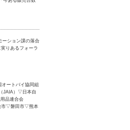
「今ある販売台数
モーション課の落合
に実りあるフォーラ
国オートバイ協同組
JAIA）▽日本自
車用品連合会
松市▽磐田市▽熊本