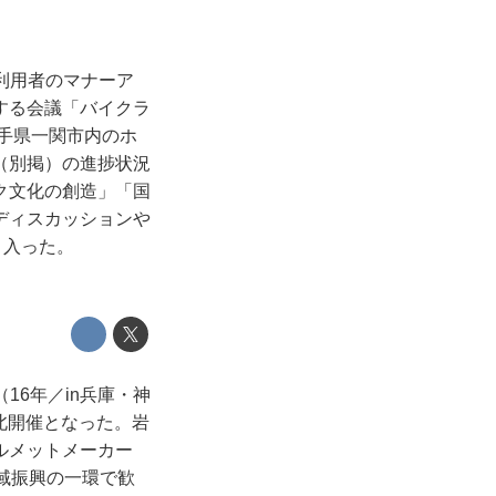
び利用者のマナーア
する会議「バイクラ
岩手県一関市内のホ
（別掲）の進捗状況
ク文化の創造」「国
ディスカッションや
き入った。
（16年／in兵庫・神
東北開催となった。岩
ルメットメーカー
域振興の一環で歓