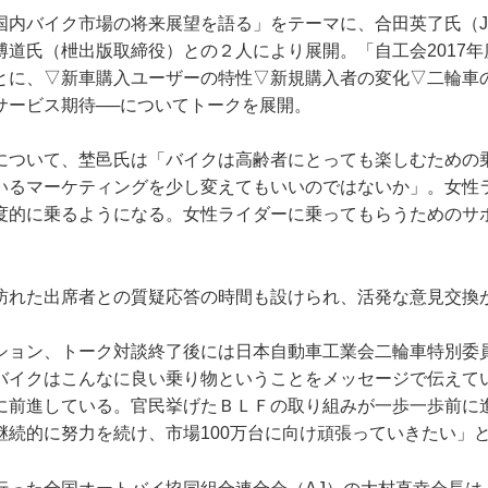
国内バイク市場の将来展望を語る」をテーマに、合田英了氏（J
博道氏（枻出版取締役）との２人により展開。「自工会2017
とに、▽新車購入ユーザーの特性▽新規購入者の変化▽二輪車
サービス期待──についてトークを展開。
について、埜邑氏は「バイクは高齢者にとっても楽しむための
いるマーケティングを少し変えてもいいのではないか」。女性
度的に乗るようになる。女性ライダーに乗ってもらうためのサ
訪れた出席者との質疑応答の時間も設けられ、活発な意見交換
ション、トーク対談終了後には日本自動車工業会二輪車特別委
バイクはこんなに良い乗り物ということをメッセージで伝えて
に前進している。官民挙げたＢＬＦの取り組みが一歩一歩前に
継続的に努力を続け、市場100万台に向け頑張っていきたい」