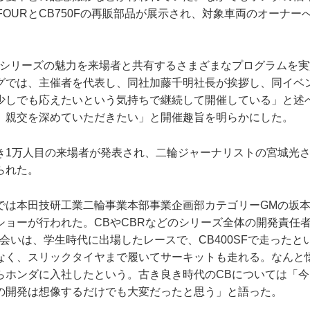
0FOURとCB750Fの再販部品が展示され、対象車両のオーナ
Bシリーズの魅力を来場者と共有するさまざまなプログラムを
グでは、主催者を代表し、同社加藤千明社長が挨拶し、同イベ
少しでも応えたいという気持ちで継続して開催している」と述
、親交を深めていただきたい」と開催趣旨を明らかにした。
き1万人目の来場者が発表され、二輪ジャーナリストの宮城光
られた。
では本田技研工業二輪事業本部事業企画部カテゴリーGMの坂
ショーが行われた。CBやCBRなどのシリーズ全体の開発責任
会いは、学生時代に出場したレースで、CB400SFで走ったと
なく、スリックタイヤまで履いてサーキットも走れる。なんと
らホンダに入社したという。古き良き時代のCBについては「今
の開発は想像するだけでも大変だったと思う」と語った。