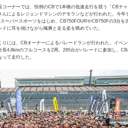
設コーナーでは、恒例のCBで1本橋の低速走行を競う「CBチャ
さんによるレジェンドマシンのデモランなどが行われた。今年デ
2スーパースポーツをはじめ、CB750FOURやCB750Fの3台
ンドに耳を傾けながら颯爽と走る姿を眺めていた。
くりには、CBオーナーによるパレードランが行われた。イベ
長4.8kmのフルコースを2周。285台がパレードに参加し、C
なって走行した。