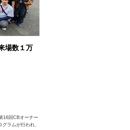
来場数１万
16回CBオーナー
ログラムが行われ、