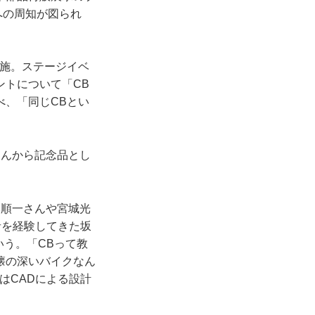
ーへの周知が図られ
実施。ステージイベ
ントについて「CB
べ、「同じCBとい
さんから記念品とし
本順一さんや宮城光
者を経験してきた坂
いう。「CBって教
懐の深いバイクなん
はCADによる設計