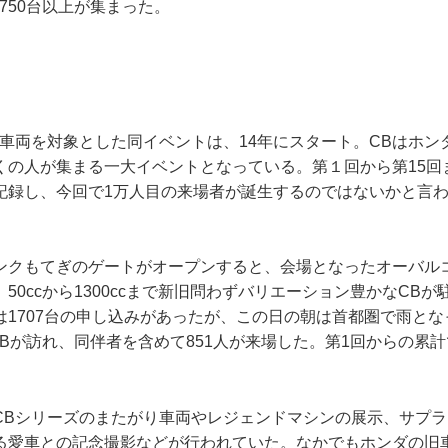
750台以上が集まった。
く車両を対象とした同イベントは、14年にスタート。CBはホン
の人が集まる一大イベントとなっている。第１回から第15回ま
記録し、今回で1万人目の来場者が誕生するのではないかと言
ンクもてぎのゲートがオープンすると、会場となったオーバル
50ccから1300ccまで新旧問わずバリエーション豊かなCB
は1707台の申し込みがあったが、この日の朝は首都圏で雨と
CBが訪れ、同伴者を含めて851人が来場した。第1回からの累
CBシリーズのまたがり車両やレジェンドマシンの展示、サプ
る愛車との記念撮影などが行われていた。なかでもホンダの旧