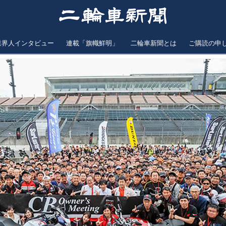
業界人インタビュー
連載「旗幟鮮明」
二輪車新聞とは
ご購読の申