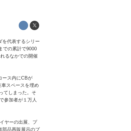
ダを代表するシリー
での累計で9000
われるなかでの開催
コース内にCBが
が駐車スペースを埋め
なってしまった。そ
計で参加者が１万人
ライヤーの出展、プ
車部品再販展示のブ