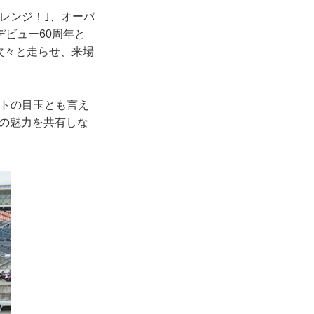
レンジ！｣、オーバ
ビュー60周年と
を次々と走らせ、来場
ントの目玉とも言え
Bの魅力を共有しな