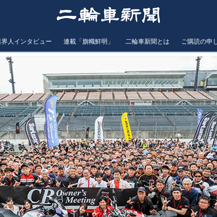
業界人インタビュー
連載「旗幟鮮明」
二輪車新聞とは
ご購読の申