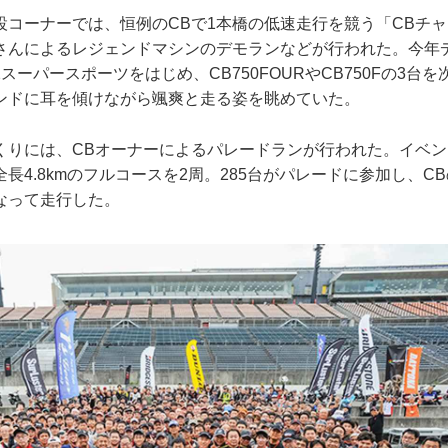
設コーナーでは、恒例のCBで1本橋の低速走行を競う「CBチャ
さんによるレジェンドマシンのデモランなどが行われた。今年デ
2スーパースポーツをはじめ、CB750FOURやCB750Fの3台
ンドに耳を傾けながら颯爽と走る姿を眺めていた。
くりには、CBオーナーによるパレードランが行われた。イベ
長4.8kmのフルコースを2周。285台がパレードに参加し、C
なって走行した。