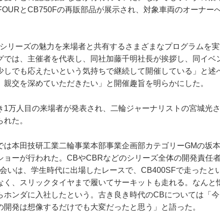
0FOURとCB750Fの再販部品が展示され、対象車両のオーナ
Bシリーズの魅力を来場者と共有するさまざまなプログラムを
グでは、主催者を代表し、同社加藤千明社長が挨拶し、同イベ
少しでも応えたいという気持ちで継続して開催している」と述
、親交を深めていただきたい」と開催趣旨を明らかにした。
き1万人目の来場者が発表され、二輪ジャーナリストの宮城光
られた。
では本田技研工業二輪事業本部事業企画部カテゴリーGMの坂
ショーが行われた。CBやCBRなどのシリーズ全体の開発責任
会いは、学生時代に出場したレースで、CB400SFで走ったと
なく、スリックタイヤまで履いてサーキットも走れる。なんと
らホンダに入社したという。古き良き時代のCBについては「今
の開発は想像するだけでも大変だったと思う」と語った。