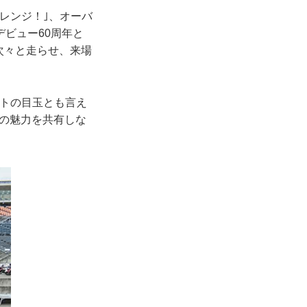
レンジ！｣、オーバ
ビュー60周年と
を次々と走らせ、来場
ントの目玉とも言え
Bの魅力を共有しな