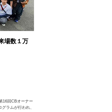
来場数１万
16回CBオーナー
ログラムが行われ、