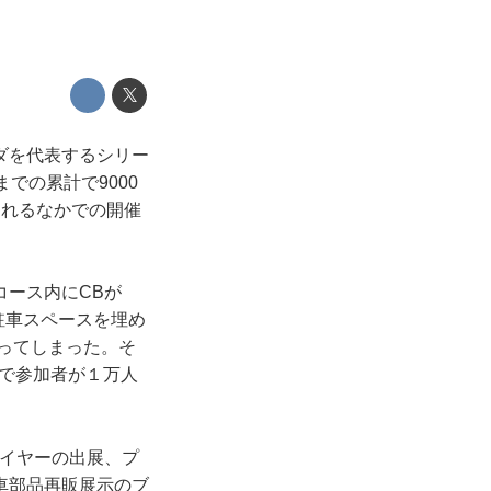
ダを代表するシリー
での累計で9000
われるなかでの開催
コース内にCBが
が駐車スペースを埋め
なってしまった。そ
計で参加者が１万人
ライヤーの出展、プ
車部品再販展示のブ