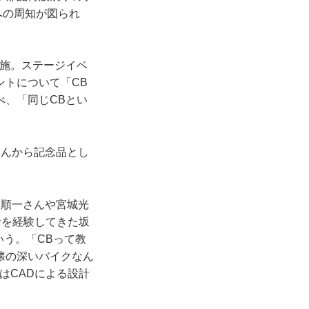
ーへの周知が図られ
実施。ステージイベ
ントについて「CB
べ、「同じCBとい
さんから記念品とし
本順一さんや宮城光
者を経験してきた坂
いう。「CBって教
懐の深いバイクなん
はCADによる設計