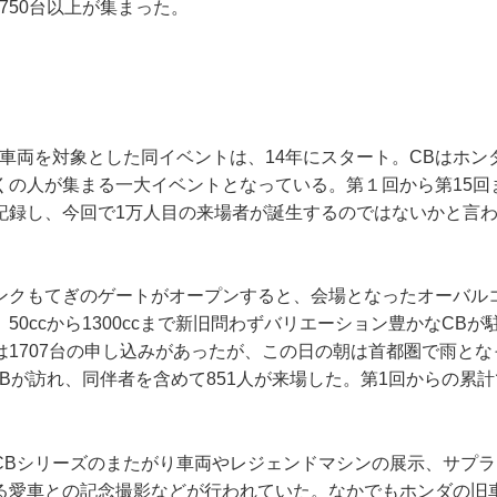
750台以上が集まった。
く車両を対象とした同イベントは、14年にスタート。CBはホン
の人が集まる一大イベントとなっている。第１回から第15回ま
記録し、今回で1万人目の来場者が誕生するのではないかと言
ンクもてぎのゲートがオープンすると、会場となったオーバル
50ccから1300ccまで新旧問わずバリエーション豊かなCB
は1707台の申し込みがあったが、この日の朝は首都圏で雨と
CBが訪れ、同伴者を含めて851人が来場した。第1回からの累
CBシリーズのまたがり車両やレジェンドマシンの展示、サプ
る愛車との記念撮影などが行われていた。なかでもホンダの旧