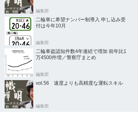
編集部
二輪車に希望ナンバー制導入 申し込み受
付は今年10月
編集部
二輪車盗認知件数4年連続で増加 前年比1
万4500件増／警察庁まとめ
編集部
vol.56 速度よりも高精度な運転スキル
編集部