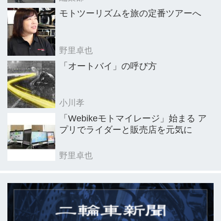
ナの人気と歴史を感じさせるミーティ
モトツーリズムを旅の定番ツアーへ
ングとなった。来場者数は1600名を記
録した。
野里卓也
「オートバイ」の呼び方
小川孝
「Webikeモトマイレージ」始まる ア
プリでライダーと販売店を元気に
野里卓也