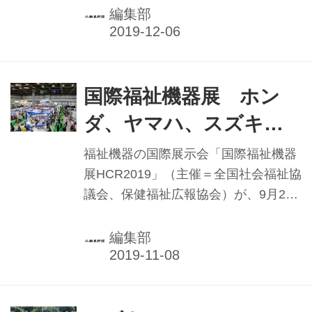
（静岡県浜松市）敷地内で開催した。
編集部
同ミーティングは今年9月8日に予定さ
れていたが、台風15号の接近により参
加者の安全面を考慮して開催を延期し
たもの。当日は朝から快晴という絶好
国際福祉機器展 ホン
のイベント日和の中スタートした。
ダ、ヤマハ、スズキが
出展
福祉機器の国際展示会「国際福祉機器
展HCR2019」（主催＝全国社会福祉協
議会、保健福祉広報協会）が、9月25
日から27までの3日間、東京都江東区
の東京ビッグサイトで開催。会期中の
編集部
来場者数は10万5675人（速報値）。