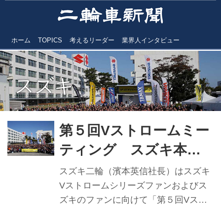
ホーム
TOPICS
考えるリーダー
業界人インタビュー
スズキ
第５回Vストロームミー
ティング スズキ本社
に900台が集結
スズキ二輪（濱本英信社長）はスズキ
Vストロームシリーズファンおよびス
ズキのファンに向けて「第５回Vスト
ロームミーティング」をスズキ本社