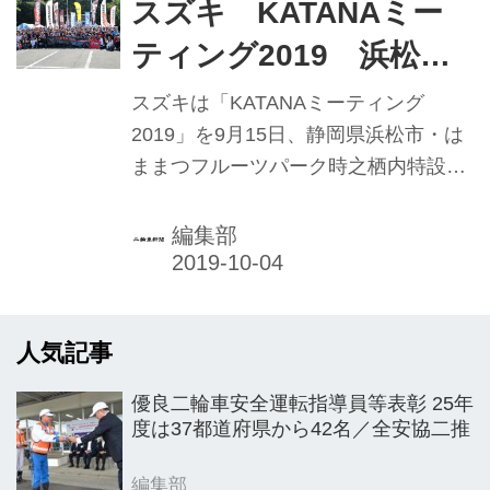
スズキ KATANAミー
ティング2019 浜松に
1000台超が集結
スズキは「KATANAミーティング
2019」を9月15日、静岡県浜松市・は
ままつフルーツパーク時之栖内特設会
場で開催した。今年19年ぶりの復活を
遂げた「KATANA」（カタナ）。初代
編集部
モデルは80年代に一世を風靡したモデ
ルであるが、スズキが主催するカタナ
のイベントとしては今回が初開催とな
人気記事
る。初代カタナのスタイルは2000年の
ファイナルエディションで絶版となっ
優良二輪車安全運転指導員等表彰 25年
たが、大事に乗り続けるオーナーも多
度は37都道府県から42名／全安協二推
く、会場には全国から様々なカタナが
集結。新型カタナも多くみられ、カタ
編集部