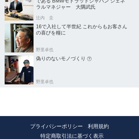
である BMWモトラッドジャパン ジェネ
ラルマネジャー 大隅武氏
辻内 圭
16で入社して半世紀 これからもお客さん
の喜びを糧に
野里卓也
偽りのないモノづくり ㊦
野里卓也
プライバシーポリシー
利用規約
特定商取引法に基づく表示