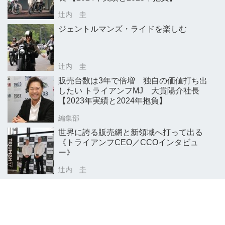
辻内 圭
ジェントルマンズ・ライドを楽しむ
辻内 圭
販売台数は3年で倍増 独自の価値打ち出
したい トライアンフMJ 大貫陽介社長
【2023年実績と2024年抱負】
編集部
世界に誇る販売網と新領域へ打って出る
《トライアンフCEO／CCOインタビュ
ー》
辻内 圭