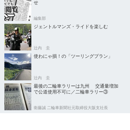
せ
編集部
ジェントルマンズ・ライドを楽しむ
辻内 圭
使わにゃ損！の「ツーリングプラン」
辻内 圭
最後の二輪車ラリーは九州 交通量増加
で公道使用不可に／二輪車ラリー③
衛藤誠 二輪車新聞社元取締役大阪支社長