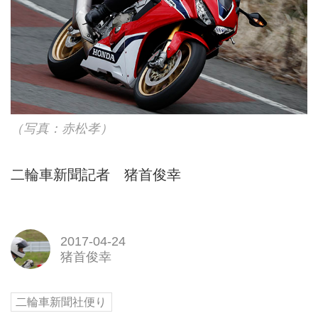
（写真：赤松孝）
二輪車新聞記者 猪首俊幸
2017-04-24
猪首俊幸
二輪車新聞社便り