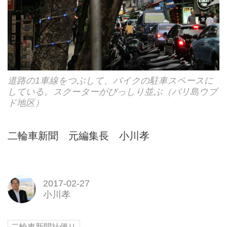
道路の1車線をつぶして、バイクの駐車スペースに
している。スクーターがびっしり並ぶ（バリ島ウブ
ド地区）
二輪車新聞 元編集長 小川孝
2017-02-27
小川孝
二輪車新聞社便り