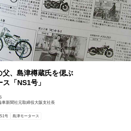
の父、島津樽蔵氏を偲ぶ
ス「NS1号」
6
輪車新聞社元取締役大阪支社長
S1号
島津モータース