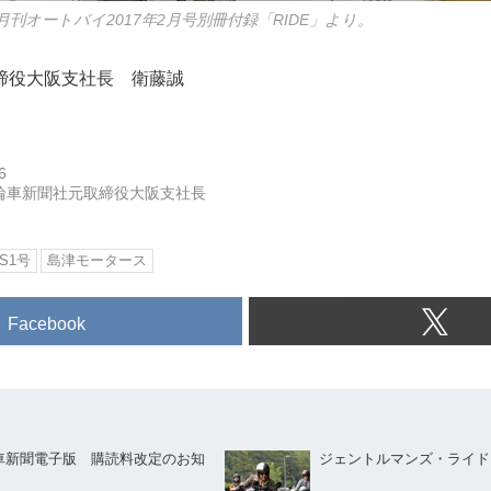
月刊オートバイ2017年2月号別冊付録「RIDE」より。
締役大阪支社長 衛藤誠
6
輪車新聞社元取締役大阪支社長
S1号
島津モータース
Facebook
車新聞電子版 購読料改定のお知
ジェントルマンズ・ライド