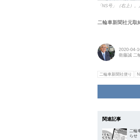
「NS号」（右上）。
二輪車新聞社元取
2020-04-1
衛藤誠 二
二輪車新聞社便り
N
関連記事
二輪
らせ