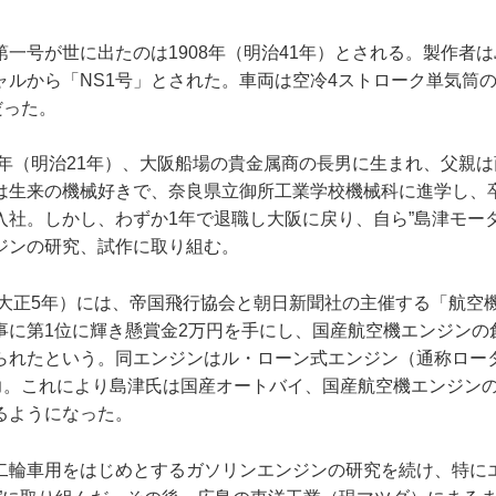
一号が世に出たのは1908年（明治41年）とされる。製作者
ャルから「NS1号」とされた。車両は空冷4ストローク単気筒
だった。
8年（明治21年）、大阪船場の貴金属商の長男に生まれ、父親
は生来の機械好きで、奈良県立御所工業学校機械科に進学し、
入社。しかし、わずか1年で退職し大阪に戻り、自ら”島津モータ
ジンの研究、試作に取り組む。
年（大正5年）には、帝国飛行協会と朝日新聞社の主催する「航空
事に第1位に輝き懸賞金2万円を手にし、国産航空機エンジンの
られたという。同エンジンはル・ローン式エンジン（通称ロー
馬力。これにより島津氏は国産オートバイ、国産航空機エンジン
るようになった。
二輪車用をはじめとするガソリンエンジンの研究を続け、特に