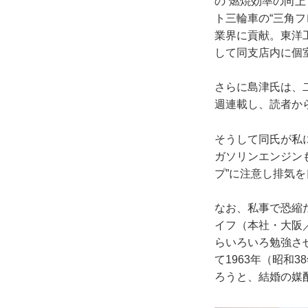
の“燃焼効率の向
ト三輪車の“三角
業界に貢献。東洋
して同支店内に個
さらに島津氏は、
週連載し、読者か
そうして同氏が私
ガソリンエンジン
プ”に注意し排気
なお、私事で恐縮
イフ（本社・大阪
らいろいろ勉強さ
て1963年（昭和
ろうと、結婚の媒