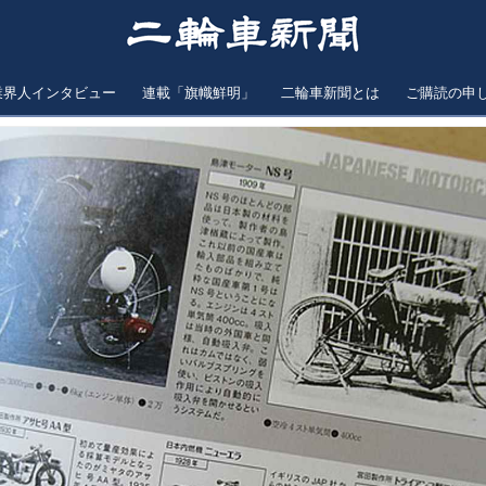
業界人インタビュー
連載「旗幟鮮明」
二輪車新聞とは
ご購読の申