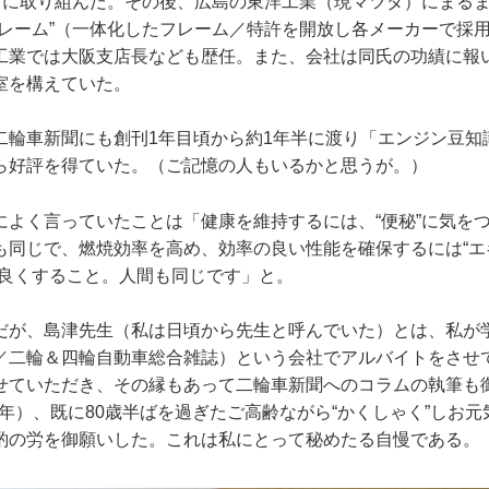
上”に取り組んだ。その後、広島の東洋工業（現マツダ）にまる
フレーム”（一体化したフレーム／特許を開放し各メーカーで採
工業では大阪支店長なども歴任。また、会社は同氏の功績に報
室を構えていた。
二輪車新聞にも創刊1年目頃から約1年半に渡り「エンジン豆知
ら好評を得ていた。（ご記憶の人もいるかと思うが。）
によく言っていたことは「健康を維持するには、“便秘”に気を
も同じで、燃焼効率を高め、効率の良い性能を確保するには“エ
を良くすること。人間も同じです」と。
だが、島津先生（私は日頃から先生と呼んでいた）とは、私が
／二輪＆四輪自動車総合雑誌）という会社でアルバイトをさせ
せていただき、その縁もあって二輪車新聞へのコラムの執筆も
38年）、既に80歳半ばを過ぎたご高齢ながら“かくしゃく”しお
酌の労を御願いした。これは私にとって秘めたる自慢である。