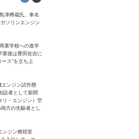
は島津樽蔵氏。車名
のガソリンエンジン
は商業学校への進学
卒業後は豊田佐吉に
ース”を立ち上
機エンジン試作懸
創設者として新聞
タリ・エンジン）空
の両方の先駆者とし
エンジン燃焼室