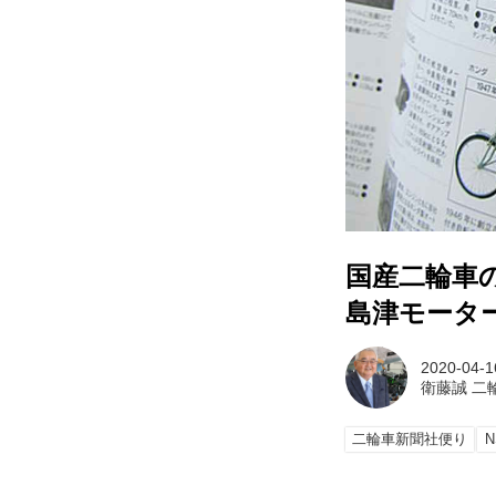
国産二輪車
島津モーター
2020-04-1
衛藤誠 二
二輪車新聞社便り
N