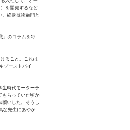
まる入社して、オー
用）を開発するなど
い、終身技術顧問と
識」のコラムを毎
つけること。これは
キゾーストパイ
学生時代モーターラ
てもらっていた頃か
御願いした。そうし
元気な先生にあやか