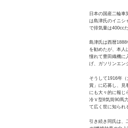
日本の国産二輪車第
は島津氏のイニシ
で排気量は400cc
島津氏は西暦188
を勧めたが、本人
憧れて豊田織機に
げ、ガソリンエン
そうして1916
賞」に応募し、見
にも大々的に報じ
冷Ｖ型8気筒90
て広く世に知られ
引き続き同氏は、