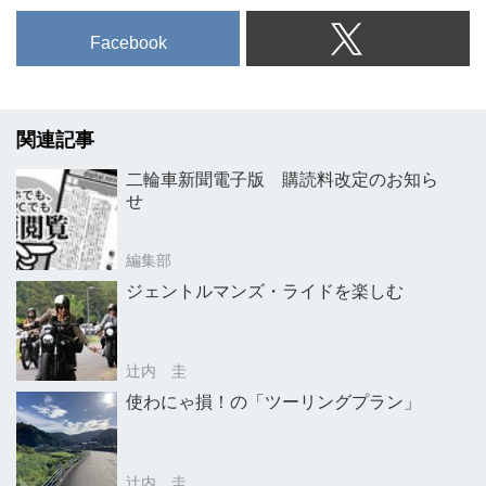
Facebook
関連記事
二輪車新聞電子版 購読料改定のお知ら
せ
編集部
ジェントルマンズ・ライドを楽しむ
辻内 圭
使わにゃ損！の「ツーリングプラン」
辻内 圭