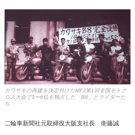
カワサキの再建を決定付けたMFJ第1回全国モトク
ロス大会で1〜6位を独占した「B8」とライダーた
ち
二輪車新聞社元取締役大阪支社長 衛藤誠