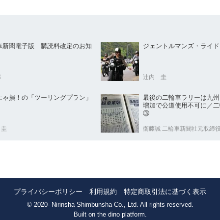
車新聞電子版 購読料改定のお知
ジェントルマンズ・ライド
部
辻内 圭
にゃ損！の「ツーリングプラン」
最後の二輪車ラリーは九
増加で公道使用不可に／二
③
 圭
衛藤誠 二輪車新聞社元取締
プライバシーポリシー
利用規約
特定商取引法に基づく表示
© 2020- Nirinsha Shimbunsha Co., Ltd. All rights reserved.
Built on
the dino platform
.