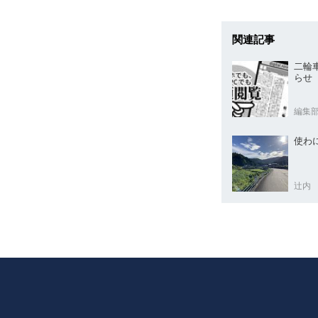
関連記事
二輪
らせ
編集
使わ
辻内