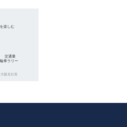
を楽しむ
州 交通量
輪車ラリー
役大阪支社長