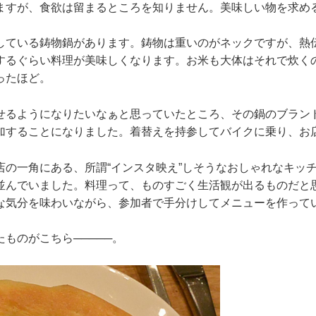
ますが、食欲は留まるところを知りません。美味しい物を求め
している鋳物鍋があります。鋳物は重いのがネックですが、熱
するぐらい料理が美味しくなります。お米も大体はそれで炊く
ったほど。
せるようになりたいなぁと思っていたところ、その鍋のブラン
加することになりました。着替えを持参してバイクに乗り、お
店の一角にある、所謂“インスタ映え”しそうなおしゃれなキッ
並んでいました。料理って、ものすごく生活観が出るものだと
な気分を味わいながら、参加者で手分けしてメニューを作って
ものがこちら─────。