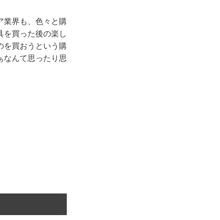
ア業界も、色々と購
具を買った後の楽し
のを買おうという購
ぁなんて思ったり思