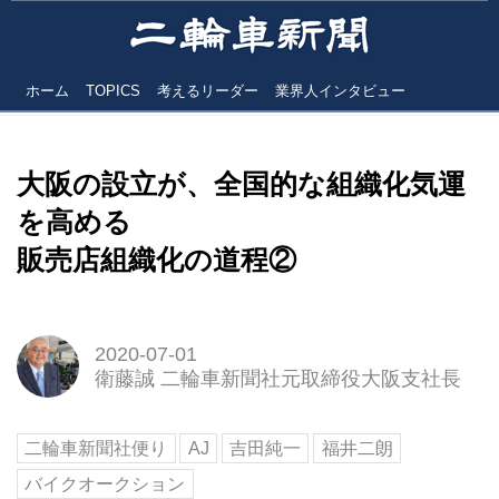
ホーム
TOPICS
考えるリーダー
業界人インタビュー
大阪の設立が、全国的な組織化気運
を高める
販売店組織化の道程②
2020-07-01
衛藤誠 二輪車新聞社元取締役大阪支社長
二輪車新聞社便り
AJ
吉田純一
福井二朗
バイクオークション