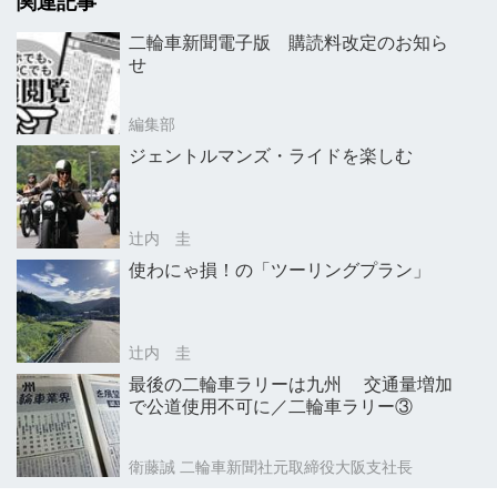
関連記事
二輪車新聞電子版 購読料改定のお知ら
せ
編集部
ジェントルマンズ・ライドを楽しむ
辻内 圭
使わにゃ損！の「ツーリングプラン」
辻内 圭
最後の二輪車ラリーは九州 交通量増加
で公道使用不可に／二輪車ラリー③
衛藤誠 二輪車新聞社元取締役大阪支社長