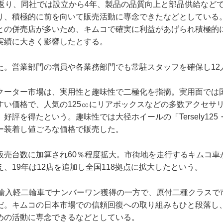
り返り、同社では設立から4年、製品の品質向上と部品供給など
り、積極的に前を向いて販売活動に専念できたなどとしている
との併売店が多いため、キムコで確実に利益があげられ積極的
実績に大きく影響したとする。
た。営業部門の増員や各業務部門でも常駐スタッフを確保し12
クーター市場は、実用性と趣味性で二極化を指摘。実用面では国
すい価格で、人気の125㏄にリアボックスなどの多数アクセサ
好評を得たという。趣味性では大径ホイールの「Tersely125
ー装着し値ごろな価格で販売した。
販売台数に加算され60％程度拡大。市街地を走行するキムコ車
、19年は12店を追加し全国118拠点に拡大したという。
、輸入軽二輪車でナンバーワン獲得の一方で、原付二種クラスで
だ。キムコの日本市場での信頼回復への取り組みもひと段落し
めの活動に専念できるなどとしている。