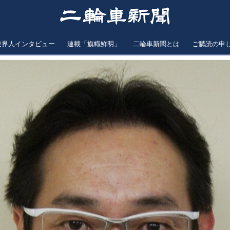
業界人インタビュー
連載「旗幟鮮明」
二輪車新聞とは
ご購読の申