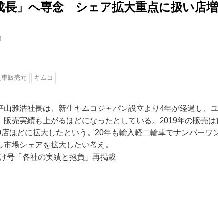
成長」へ専念 シェア拡大重点に扱い店増
1
入車販売元
キムコ
平山雅浩社長は、新生キムコジャパン設立より4年が経過し、
販売実績も上がるほどになったとしている。2019年の販売は
20店ほどに拡大したという。20年も輸入軽二輪車でナンバーワ
し市場シェアを拡大したい考え。
日付け号「各社の実績と抱負」再掲載