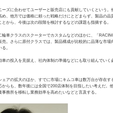
ニーズに合わせてユーザーと販売店にも貢献していくという。
高め、他方では価格に頼った戦略だけにとどまらず、製品の品
ことから、今後は次の段階を検討するなどの課題も指摘する。
輪車クラスのスクーターでカスタムなどのほかに、「RACING S
販売。さらに原付クラスでは、製品構成が比較的に品薄な市場
いる。
動車の投入を見据え、社内体制の準備などにも取り組んでいく
シェアの拡大のほか、すでに市場にキムコ車は数万台が存在す
応からも、数年後には全国で200店体制を目指したい考えだ。
後事務所を移転し業務効率を高めたいなどと言及する。