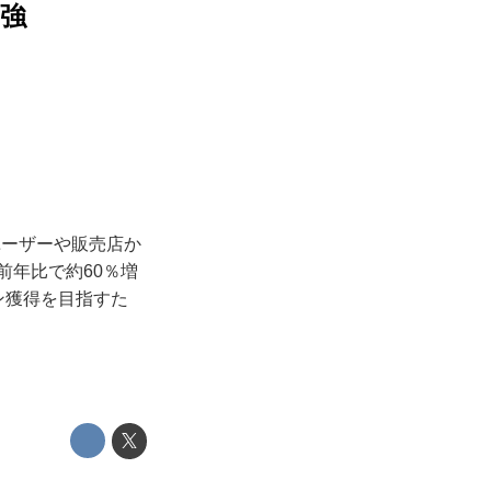
強
ユーザーや販売店か
前年比で約60％増
ン獲得を目指すた