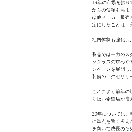
19年の市場を振
からの信頼も高ま
は他メーカー販売
定にしたことは、
社内体制も強化し
製品では主力のス
㏄クラスの求めや
ンペーンを展開し、
装備のアクセサリ
これにより前年の
り扱い希望店が増え
20年については
に重点を置く考え
を向いて成長のた