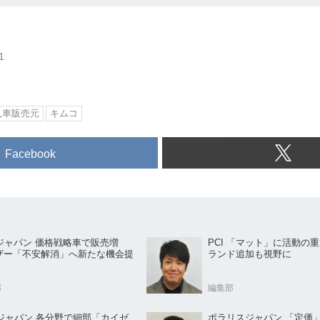
1
入車販売元
キムコ
Facebook
Pジャパン 価格戦略車で販売増
PCI 「マット」に活動の
ザー「不安解消」へ新たな機会提
ランド追加も視野に
部
編集部
Mジャパン 各分野で細部「カイゼ
ポラリスジャパン 「定価