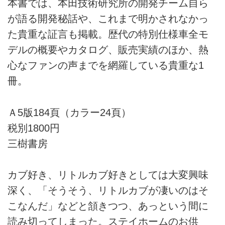
本書では、本田技術研究所の開発チーム自ら
が語る開発秘話や、これまで明かされなかっ
た貴重な証言も掲載。歴代の特別仕様車全モ
デルの概要やカタログ、販売実績のほか、熱
心なファンの声までを網羅している貴重な1
冊。
Ａ5版184頁（カラー24頁）
税別1800円
三樹書房
カブ好き、リトルカブ好きとしては大変興味
深く、「そうそう、リトルカブが凄いのはそ
こなんだ」などと頷きつつ、あっという間に
読み切ってしまった。ステイホームのお供