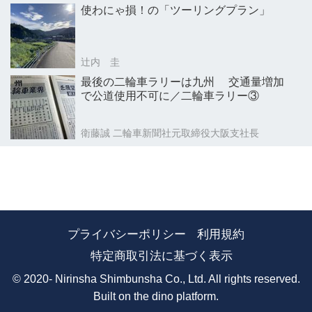
使わにゃ損！の「ツーリングプラン」
辻内 圭
最後の二輪車ラリーは九州 交通量増加
で公道使用不可に／二輪車ラリー③
衛藤誠 二輪車新聞社元取締役大阪支社長
プライバシーポリシー
利用規約
特定商取引法に基づく表示
© 2020- Nirinsha Shimbunsha Co., Ltd. All rights reserved.
Built on
the dino platform
.