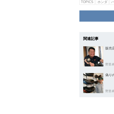
TOPICS
ホンダ
関連記事
販売
野里
偽り
野里