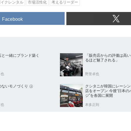
バイクレンタル
市場活性化
考えるリーダー
Facebook
店と一緒にブランド築く
「販売店からの評価は高い
るほど魅了される」
卓也
野里卓也
のないモノづくり ㊤
クシタニが韓国にレーシン
店をオープン 今後“日本のパッケー
ジ”を各国に展開
卓也
本多正則