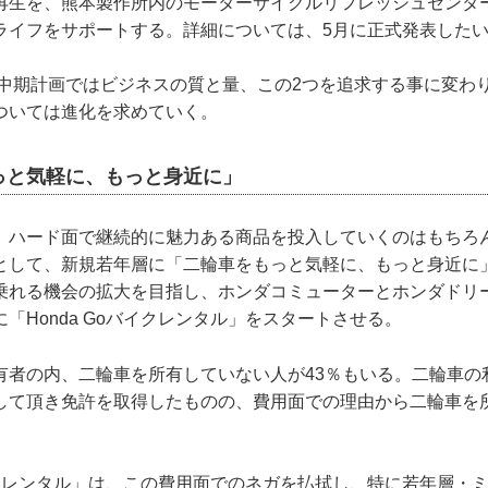
再生を、熊本製作所内のモーターサイクルリフレッシュセンタ
ライフをサポートする。詳細については、5月に正式発表した
次の中期計画ではビジネスの質と量、この2つを追求する事に変わ
ついては進化を求めていく。
っと気軽に、もっと身近に」
、ハード面で継続的に魅力ある商品を投入していくのはもちろ
として、新規若年層に「二輪車をもっと気軽に、もっと身近に
乗れる機会の拡大を目指し、ホンダコミューターとホンダドリ
「Honda Goバイクレンタル」をスタートさせる。
有者の内、二輪車を所有していない人が43％もいる。二輪車の
して頂き免許を取得したものの、費用面での理由から二輪車を
バイクレンタル」は、この費用面でのネガを払拭し、特に若年層・