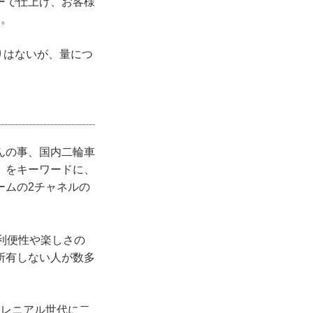
ーで仕上げ、お客様
い。
りはないが、量につ
んの事、国内二輪車
」をキーワードに、
ームの2チャネルの
利便性や楽しさの
所有しない人が数多
ミレニアル世代に二