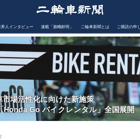
業界人インタビュー
連載「旗幟鮮明」
二輪車新聞とは
ご購読の申
車市場活性化に向けた新施策
「Honda Go バイクレンタル」全国展開
2