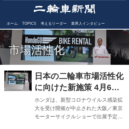
ホーム
TOPICS
考えるリーダー
業界人インタビュー
市場活性化
日本の二輪車市場活性化
に向けた新施策 4月6日
から「Honda Go バイ
ホンダは、新型コロナウイルス感染拡
クレンタル」全国展開
大を受け開催が中止された大阪／東京
モーターサイクルショーで出展予定だ
ったブースを、東京都・秋葉原の屋内