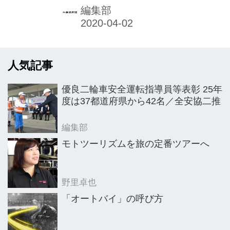
スペースに再現。バーチャルモーター
編集部
サイクルショーとして、ネットで公開
している。
人気記事
優良二輪車安全運転指導員等表彰 25年
度は37都道府県から42名／全安協二推
編集部
モトツーリズムを旅の定番ツアーへ
野里卓也
「オートバイ」の呼び方