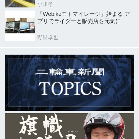
小川孝
「Webikeモトマイレージ」始まる ア
プリでライダーと販売店を元気に
野里卓也