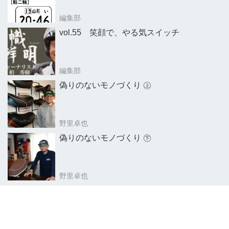
編集部
vol.55 笑顔で、やる気スイッチ
編集部
偽りのないモノづくり ㊤
野里卓也
偽りのないモノづくり ㊦
野里卓也