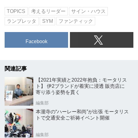
TOPICS
考えるリーダー
サイン・ハウス
ランブレッタ
SYM
ファンティック
Facebook
関連記事
【2021年実績と2022年抱負：モータリス
ト】 伊2ブランドが着実に浸透 販売店に
寄り添う姿勢を貫く
編集部
本瀧寺の“ハーレー和尚”が出張 モータリス
トで交通安全ご祈祷イベント開催
編集部