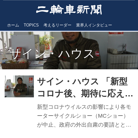
ホーム
TOPICS
考えるリーダー
業界人インタビュー
サイン・ハウス
サイン・ハウス 「新型
コロナ後、期待に応え
る商品用意」野口英康社
新型コロナウイルスの影響により各モ
長
ーターサイクルショー（MCショー）
が中止、政府の外出自粛の要請ととも
に緊急事態宣言が発令された。多くの