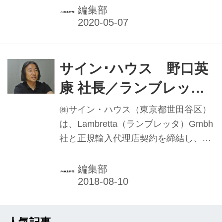
二輪車関連メーカーは、最需要期に足
編集部
元をすくわれ予定していた新製品PRの
場を失った。各社では今年の計画変更
を迫られた格好だ。ファンティック、
ランブレッタ、SYMの輸入販売元サイ
サイン･ハウス 野口英
ン・ハウスの野口英康社長が、MCシ
康 社長／ランブレッタ
ョーでの新型車披露のほかに、予定し
｢販売網つくる気ない｣
ていた活動でのアピールポイント、さ
㈱サイン・ハウス（東京都世田谷区）
らに今後の計画変更や施策について、
は、Lambretta（ランブレッタ）Gmbh
本紙の書面での取材に答えた。
社と正規輸入代理店契約を締結し、今
年3月より日本市場でランブレッタ製
品の販売を開始した。一方、全盛期の
編集部
ハーレーダビッドソンジャパンでビュ
ーエル担当責任者などを経て、KTMジ
ャパンで社長を務めた野口英康氏が、