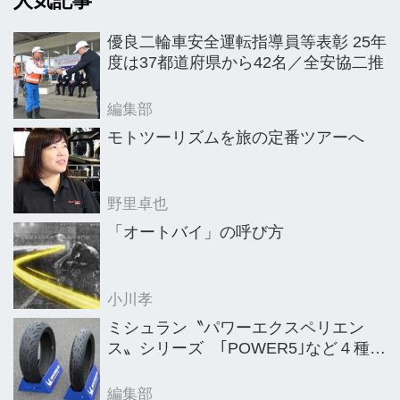
人気記事
6月にサイン・ハウス社長に着任。経
験豊富な野口社長は本紙取材に応じ、
優良二輪車安全運転指導員等表彰 25年
ランブレッタの販売戦略などについて
度は37都道府県から42名／全安協二推
の考えを述べた。
編集部
モトツーリズムを旅の定番ツアーへ
野里卓也
「オートバイ」の呼び方
小川孝
ミシュラン〝パワーエクスペリエン
ス〟シリーズ ｢POWER5｣など４種を
新発売
編集部