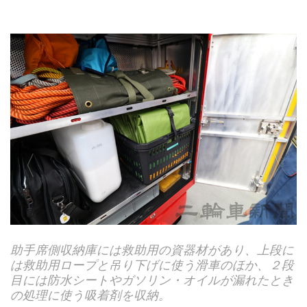
納庫には救助用の資器材があり、上段に
２段目左の黒
ープと吊り下げに使う滑車のほか、２段
場検証などで
シートやガソリン・オイルが漏れたとき
最下段は救助
う吸着剤を収納。
などだ。