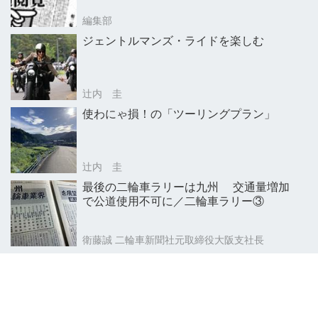
編集部
ジェントルマンズ・ライドを楽しむ
辻内 圭
使わにゃ損！の「ツーリングプラン」
辻内 圭
最後の二輪車ラリーは九州 交通量増加
で公道使用不可に／二輪車ラリー③
衛藤誠 二輪車新聞社元取締役大阪支社長