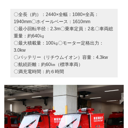
〇全長（約）：2440×全幅：1080×全高：
1940mm〇ホイールベース：1610mm
〇最小回転半径：2.3m〇乗車定員：2名〇車両総
重量：約640㎏
〇最大積載量：100㎏〇モーター定格出力：
3.0kw
〇バッテリー（リチウムイオン）容量：4.3kw
〇航続距離：約60㎞（標準車両）
〇満充電時間：約６時間