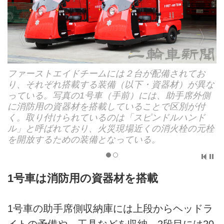
ファーストエイドチームには２台が配備されてお
り、それぞれ搭載する装備（以下・資器材）が異な
っている。写真の1号車（手前）には、助手席外側
に消防用の資器材を搭載していることで区別が付
く。取り付けられているのは「スピンドルハンド
ル」と呼ばれており、火災現場近くの消火栓の元栓
を開放するための装備となっている。
1号車は消防用の資器材を搭載
1号車の助手席側収納庫には上段からヘッドラ
イトの予備や、工具などを収納。2段目には20