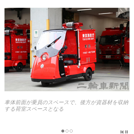
ースで、後方が資器材を収納
収納スペースは運転席／助
る
いている