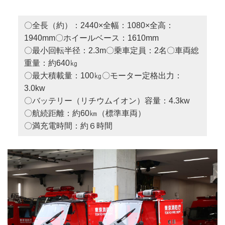
〇全長（約）：2440×全幅：1080×全高：
1940mm〇ホイールベース：1610mm
〇最小回転半径：2.3m〇乗車定員：2名〇車両総
重量：約640㎏
〇最大積載量：100㎏〇モーター定格出力：
3.0kw
〇バッテリー（リチウムイオン）容量：4.3kw
〇航続距離：約60㎞（標準車両）
〇満充電時間：約６時間