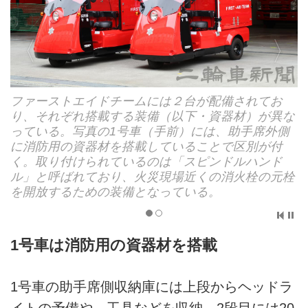
ファーストエイドチームには２台が配備されてお
り、それぞれ搭載する装備（以下・資器材）が異な
っている。写真の1号車（手前）には、助手席外側
に消防用の資器材を搭載していることで区別が付
く。取り付けられているのは「スピンドルハンド
ル」と呼ばれており、火災現場近くの消火栓の元栓
を開放するための装備となっている。
1号車は消防用の資器材を搭載
1号車の助手席側収納庫には上段からヘッドラ
イトの予備や、工具などを収納。2段目には20