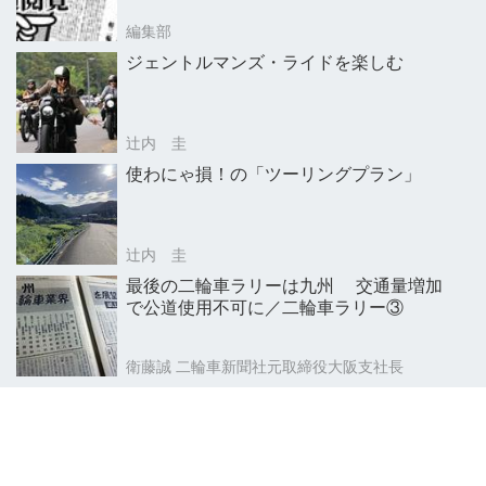
編集部
ジェントルマンズ・ライドを楽しむ
辻内 圭
使わにゃ損！の「ツーリングプラン」
辻内 圭
最後の二輪車ラリーは九州 交通量増加
で公道使用不可に／二輪車ラリー③
衛藤誠 二輪車新聞社元取締役大阪支社長