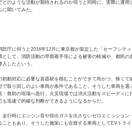
でどのような活動が期待されるのか伺うと同時に、実際に運用し
ちに聞いてみた。
防庁に伺うと2016年12月に東京都が策定した「セーフシテ
環として、消防活動の早期着手等による被害の軽減や、都民の
導入したという。
の初動対応に必要な資器材を積むことができて尚かつ、狭くて
型で取り回しのよい車両が条件であること。そうした車両を選
害・救助の現場へ急行。火災現場では消火活動をスピーディに
応も迅速で的確な判断ができるようになるからだ。
、走行時にエンジン音や排出ガスを出さないゼロエミッション
ることもあり、そうした施策にも合致する車両としてEVトライ