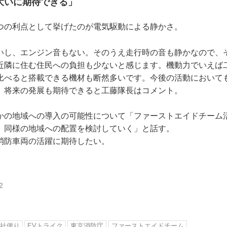
大いに期待できる」
つの利点として挙げたのが電気駆動による静かさ。
いし、エンジン音もない。そのうえ走行時の音も静かなので、
近隣に住む住民への負担も少ないと感じます。機動力でいえば
比べると搭載できる機材も断然多いです。今後の活動において
、将来の発展も期待できると工藤隊長はコメント。
かの地域への導入の可能性について「ファーストエイドチーム
、同様の地域への配置を検討していく」と話す。
消防車両の活躍に期待したい。
2
社便り
EVトライク
東京消防庁
ファーストエイドチーム