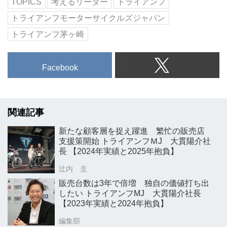
TOPICS
考えるリーダー
トライアンフ
トライアンフモーターサイクルズジャパン
トライアンフ茅ヶ崎
Facebook
関連記事
新たな顧客層を捉え躍進 繁忙の販売店
支援策開始 トライアンフＭJ 大貫陽介社
長 【2024年実績と2025年抱負】
辻内 圭
販売台数は3年で倍増 独自の価値打ち出
したい トライアンフMJ 大貫陽介社長
【2023年実績と2024年抱負】
編集部