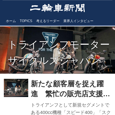
ホーム
TOPICS
考えるリーダー
業界人インタビュー
トライアンフモーター
サイクルズジャパン
新たな顧客層を捉え躍
進 繁忙の販売店支援策
開始 トライアンフＭJ
トライアンフとして新規セグメントで
大貫陽介社長 【2024年
ある400cc機種「スピード400」「スク