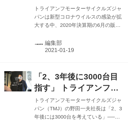
入で加速【トライアン
ル・ストラウド氏らが駆け付けた。
トライアンフモーターサイクルズジャ
フモーターサイクルズ
パンは新型コロナウイルスの感染が拡
大する中、2020年決算期の6月の販売
ジャパン】
台数が2000台を超えたと発表。同時点
では前年を約20％超える見込みとして
編集部
いた。各種イベントの開催やPR活動な
どを理由に挙げている。21年は新型車
の導入や販売活動で成長を見込んでい
る。
「2、3年後に3000台目
指す」 トライアンフMJ
野田社長
トライアンフモーターサイクルズジャ
パン（TMJ）の野田一夫社長は「2、3
年後には3000台を考えている」──と
同社年度末の目標年販売台数を公言し