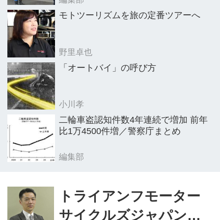
モトツーリズムを旅の定番ツアーへ
野里卓也
「オートバイ」の呼び方
小川孝
二輪車盗認知件数4年連続で増加 前年
比1万4500件増／警察庁まとめ
編集部
トライアンフモーター
サイクルズジャパン