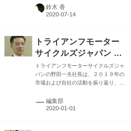
た。7月11日に開店した㈱梅田モータ
鈴木 香
ース（神奈川県茅ケ崎市）の「トライ
アンフ茅ヶ崎」で行ったセレモニーの
あいさつで述べたもの。 野田社長はあ
いさつの中で、新型コロナ禍でも多く
トライアンフモーター
のディーラーが営業を続けていたこと
サイクルズジャパン 販
で「いい形で推移した」と、感謝のこ
売網「質」改善へ ディ
とばを述べた。社長就任の2015年度か
トライアンフモーターサイクルズジャ
らの販売台数の推移を取り上げ「昨年
ーラー主体「商談会」開
パンの野田一夫社長は、２０１９年の
7月から今年6月までの1年間で、初め
市場および自社の活動を振り返り、内
催を
て2000台を超える2062台の販売を達
面的活動は良い評価の一方、販売環境
成できた」と、好販売を強調した。 そ
では厳しい年であったと分析。20年の
編集部
の理由として、メーカーと...
活動は継続して３つの基本分野の深化
に取り組む。製品ではエントリーモデ
ルの拡充、見込み客へ商談イベントで