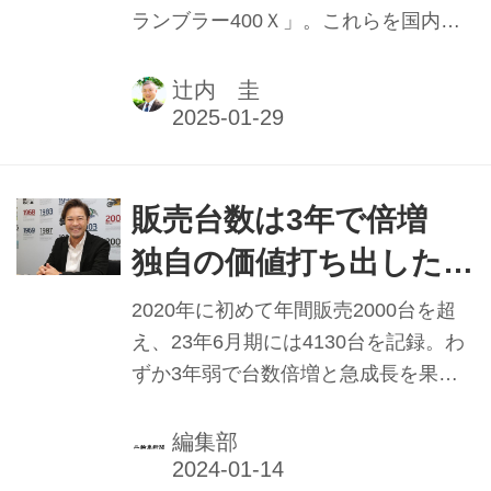
ランブラー400Ｘ」。これらを国内導
実績と2025年抱負】
入したことが、トライアンフモーター
サイクルズジャパン（トライアンフ
辻内 圭
MJ）にとって2024年最大のミッショ
ンであった。本記事は2025年1月1日発
行の本紙「新年特別号」に掲載したも
のです。
販売台数は3年で倍増
独自の価値打ち出したい
トライアンフMJ 大貫
2020年に初めて年間販売2000台を超
陽介社長 【2023年実績
え、23年6月期には4130台を記録。わ
ずか3年弱で台数倍増と急成長を果た
と2024年抱負】
し、年間5000台を視界に捉えつつある
トライアンフモーターサイクルズジャ
編集部
パン（トライアンフＭＪ）。23年1月