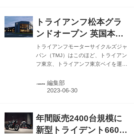
からの累計を見ても、11月末時点で
3726台。12月にはやはり累計4000台
を超えてきそうだ。（※2024年1月1日
トライアンフ松本グラ
付「新年特別号」掲載記事）
ンドオープン 英国本社
より首脳来日
トライアンフモーターサイクルズジャ
パン（TMJ）はこのほど、トライアン
フ東京、トライアンフ東京ベイを運営
する㈱Sonic Motorsが、新たにトライ
アンフ松本を開設したと発表。6月16
編集部
日のグランドオープンに先駆け、15日
に開かれたオープニングセレモニーに
はトライアンフ英国本社よりチーフ・
エグゼクティブ・オフィサー（CEO）
年間販売2400台規模に
のニック・ブロアー氏、チーフ・コマ
新型トライデント660導
ーシャル・オフィサー（CCO）のポー