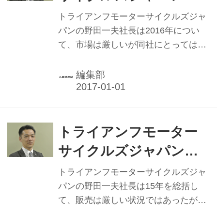
野田一夫 社長／新CI店
トライアンフモーターサイクルズジャ
舗展開｢完結｣へ ディー
パンの野田一夫社長は2016年につい
て、市場は厳しいが同社にとっては良
ラー業務、細部で改善
い年であったとしている。同社6月の
年度末では過去最高の販売を上げた。
編集部
要因は新製品の相次ぐ投入をはじめ、
新CI導入店も進み、新規顧客の獲得、
販売店での意識も高まりを見せたとい
う。2017年は販売網において店舗での
トライアンフモーター
CI導入にめどをつけたい考えで改善の
サイクルズジャパン
節目の年としている。一方で「販売に
野田一夫社長／新型車
マジックなし」としており、販売網で
トライアンフモーターサイクルズジャ
の顧客へのアプローチなどの細部で改
｢攻勢｣スタート施策･ 販
パンの野田一夫社長は15年を総括し
善点も明確になり質、CSでの向上に地
て、販売は厳しい状況ではあったが、
売網充実など加速
道に取り組む方針だ。
新製品導入準備や新CI導入、販売店で