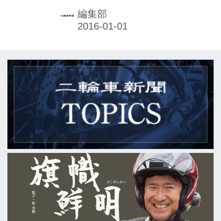
の営業レベルの向上など、新型車攻勢
編集部
を控え基盤づくりの年であったとして
いる。16年は本社が進める新型車攻勢
に沿って日本でも相次いで新型車を発
売。この勢いを弾みに市場でのブラン
ド認知向上や、販売網、接客などを充
実させ、レベルを格段にあげる考え。