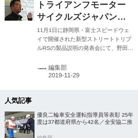
成果を高める。既存ディーラーへは
トライアンフモーター
「質」向上、自発的な商談会の開催な
サイクルズジャパン
どを促していきたい考え。
野田一夫 社長／店舗当
11月1日に静岡県・富士スピードウェ
たり販売、74台に
イで開催された新型ストリートトリプ
ルRSの製品説明の発表会にて、野田一
夫社長はトライアンフモーターサイク
ルズジャパンの取り組みに触れ、同社
編集部
決算期の今年6月までの販売実績につ
いて「今期も順調に伸ばせ1915台を販
売した（昨年度は1744台）」と述べ、
人気記事
輸入ブランドではハーレーダビッドソ
ン、BMWモトラッドに続き3番目のブ
優良二輪車安全運転指導員等表彰 25年
ランドになったと意気込む。
度は37都道府県から42名／全安協二推
編集部