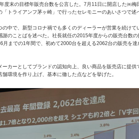
社年度末の目標年販売台数を公言した。7月11日に開店した㈱梅
の「トライアンフ茅ヶ崎」で行ったセレモニーのあいさつで述
つの中で、新型コロナ禍でも多くのディーラーが営業を続けて
感謝のことばを述べた。社長就任の2015年度からの販売台数
6月までの1年間で、初めて2000台を超える2062台の販売を
メーカーとしてブランドの認知向上、良い商品を販売店に提供
店舗環境を作り上げ、基本に徹した点などを挙げた。