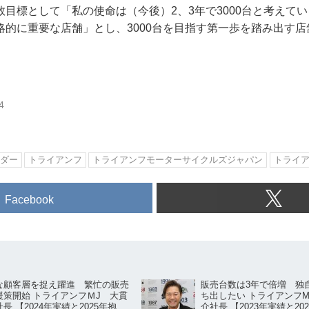
目標として「私の使命は（今後）2、3年で3000台と考えて
略的に重要な店舗」とし、3000台を目指す第一歩を踏み出す
4
ダー
トライアンフ
トライアンフモーターサイクルズジャパン
トライ
Facebook
な顧客層を捉え躍進 繁忙の販売
販売台数は3年で倍増 独
援策開始 トライアンフＭJ 大貫
ち出したい トライアンフ
長 【2024年実績と2025年抱
介社長 【2023年実績と20