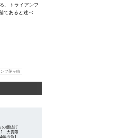
いる。トライアンフ
店舗であると述べ
アンフ茅ヶ崎
自の価値打
MJ 大貫陽
24年抱負】