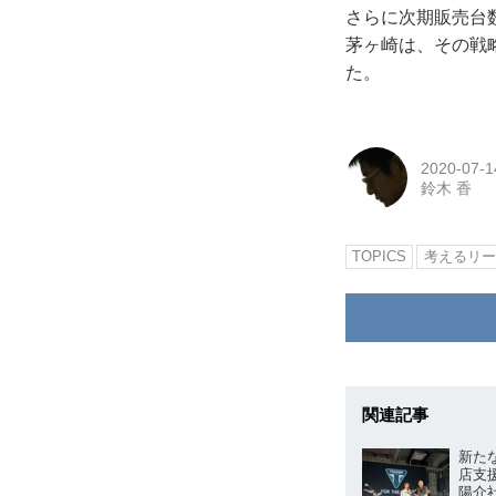
さらに次期販売台数
茅ヶ崎は、その戦
た。
2020-07-1
鈴木 香
TOPICS
考えるリー
関連記事
新た
店支
陽介社