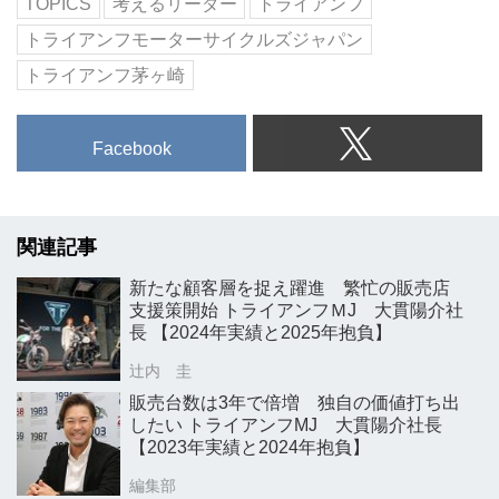
TOPICS
考えるリーダー
トライアンフ
トライアンフモーターサイクルズジャパン
トライアンフ茅ヶ崎
Facebook
関連記事
新たな顧客層を捉え躍進 繁忙の販売店
支援策開始 トライアンフＭJ 大貫陽介社
長 【2024年実績と2025年抱負】
辻内 圭
販売台数は3年で倍増 独自の価値打ち出
したい トライアンフMJ 大貫陽介社長
【2023年実績と2024年抱負】
編集部