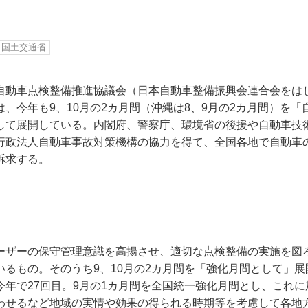
国土交通省
自動車点検整備推進協議会（日本自動車整備振興会連合会をはじ
、今年も9、10月の2カ月間（沖縄は8、9月の2カ月間）を
して展開している。内閣府、警察庁、環境省の後援や自動車技
行政法人自動車事故対策機構の協力を得て、全国各地で自動車
訴求する。
ーザーの保守管理意識を高揚させ、適切な点検整備の実施を図
るもの。そのうち9、10月の2カ月間を「強化月間として」展開
今年で27回目。9月の1カ月間を全国統一強化月間とし、これ
わせるなど地域の実情や効果の得られる時期等を考慮して各地