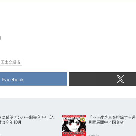
1
国土交通省
Facebook
車に希望ナンバー制導入 申し込
「不正改造車を排除する運
付は今年10月
月間展開中／国交省