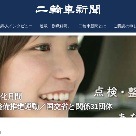
業界人インタビュー
連載「旗幟鮮明」
二輪車新聞とは
ご購読の申
強化月間
整備推進運動／国交省と関係31団体
1