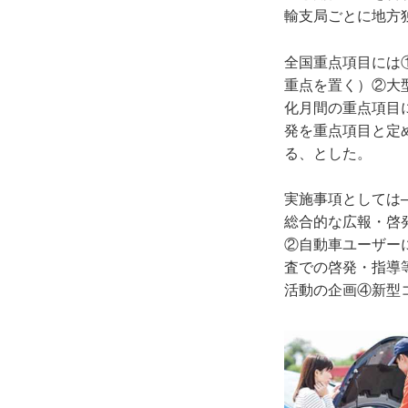
輸支局ごとに地方
全国重点項目には
重点を置く）②大
化月間の重点項目
発を重点項目と定
る、とした。
実施事項としては
総合的な広報・啓
②自動車ユーザー
査での啓発・指導
活動の企画④新型