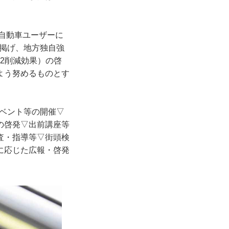
の自動車ユーザーに
掲げ、地方独自強
2削減効果）の啓
よう努めるものとす
ベント等の開催▽
の啓発▽出前講座等
査・指導等▽街頭検
に応じた広報・啓発