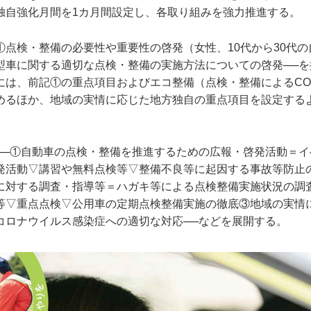
独自強化月間を1カ月間設定し、各取り組みを強力推進する。
①点検・整備の必要性や重要性の啓発（女性、10代から30代
型車に関する適切な点検・整備の実施方法についての啓発──を
には、前記①の重点項目およびエコ整備（点検・整備によるCO
めるほか、地域の実情に応じた地方独自の重点項目を設定する
──①自動車の点検・整備を推進するための広報・啓発活動＝イ
発活動▽講習や無料点検等▽整備不良等に起因する事故等防止
に対する調査・指導等＝ハガキ等による点検整備実施状況の調
等▽重点点検▽公用車の定期点検整備実施の徹底③地域の実情
コロナウイルス感染症への適切な対応──などを展開する。