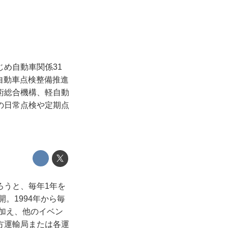
め自動車関係31
「自動車点検整備推進
術総合機構、軽自動
の日常点検や定期点
ろうと、毎年1年を
。1994年から毎
に加え、他のイベン
方運輸局または各運