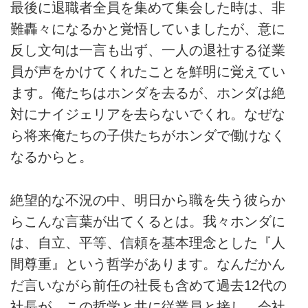
最後に退職者全員を集めて集会した時は、非
難轟々になるかと覚悟していましたが、意に
反し文句は一言も出ず、一人の退社する従業
員が声をかけてくれたことを鮮明に覚えてい
ます。俺たちはホンダを去るが、ホンダは絶
対にナイジェリアを去らないでくれ。なぜな
ら将来俺たちの子供たちがホンダで働けなく
なるからと。
絶望的な不況の中、明日から職を失う彼らか
らこんな言葉が出てくるとは。我々ホンダに
は、自立、平等、信頼を基本理念とした『人
間尊重』という哲学があります。なんだかん
だ言いながら前任の社長も含めて過去12代の
社長が、この哲学と共に従業員と接し、会社