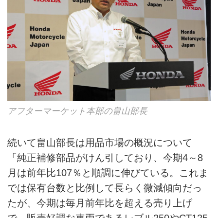
アフターマーケット本部の畠山部長
続いて畠山部長は用品市場の概況について
「純正補修部品がけん引しており、今期4～8
月は前年比107％と順調に伸びている。これま
では保有台数と比例して長らく微減傾向だっ
たが、今期は毎月前年比を超える売り上げ
で、販売好調な車両であるレブル250やCT125