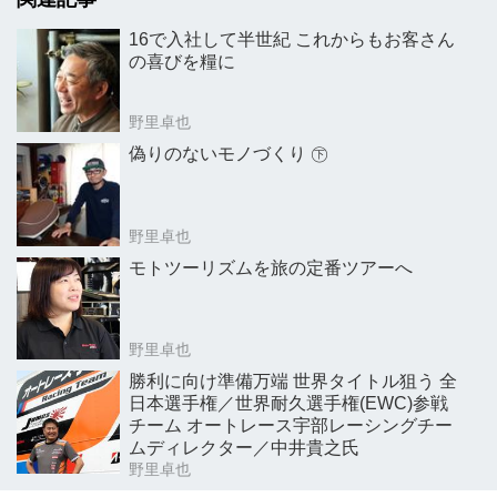
16で入社して半世紀 これからもお客さん
の喜びを糧に
野里卓也
偽りのないモノづくり ㊦
野里卓也
モトツーリズムを旅の定番ツアーへ
野里卓也
勝利に向け準備万端 世界タイトル狙う 全
日本選手権／世界耐久選手権(EWC)参戦
チーム オートレース宇部レーシングチー
ムディレクター／中井貴之氏
野里卓也