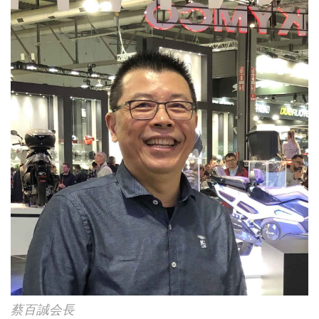
蔡百誠会長