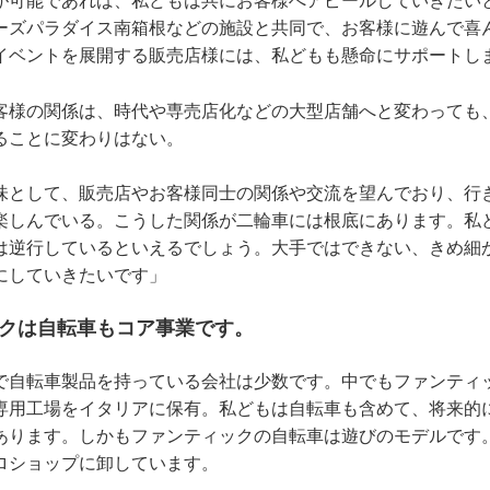
が可能であれば、私どもは共にお客様へアピールしていきたい
ーズパラダイス南箱根などの施設と共同で、お客様に遊んで喜
イベントを展開する販売店様には、私どもも懸命にサポートし
客様の関係は、時代や専売店化などの大型店舗へと変わっても
ることに変わりはない。
味として、販売店やお客様同士の関係や交流を望んでおり、行
楽しんでいる。こうした関係が二輪車には根底にあります。私
は逆行しているといえるでしょう。大手ではできない、きめ細
にしていきたいです」
ックは自転車もコア事業です。
で自転車製品を持っている会社は少数です。中でもファンティ
専用工場をイタリアに保有。私どもは自転車も含めて、将来的
あります。しかもファンティックの自転車は遊びのモデルです
ロショップに卸しています。