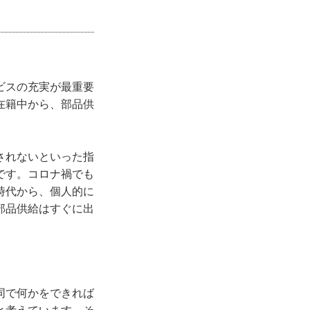
ビスの充実が最重要
在籍中から、部品供
されないといった指
です。コロナ禍でも
時代から、個人的に
部品供給はすぐに出
同で何かをできれば