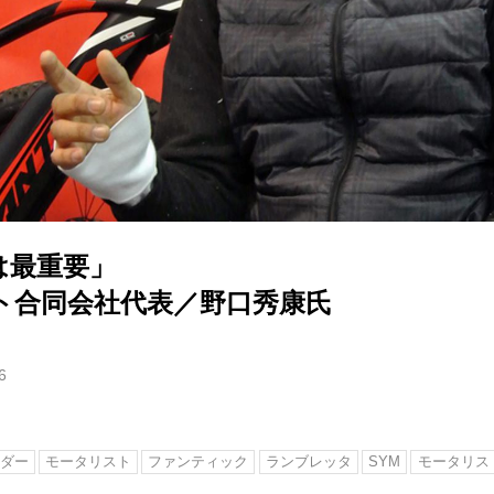
は最重要」
ト合同会社代表／野口秀康氏
6
ダー
モータリスト
ファンティック
ランブレッタ
SYM
モータリス