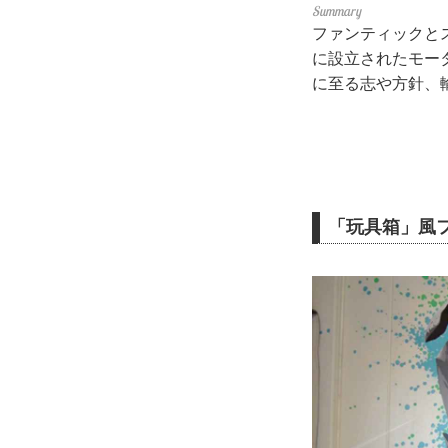
ファンティックと
に設立されたモー
に至る志や方針、
「玩具箱」風