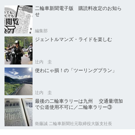
二輪車新聞電子版 購読料改定のお知ら
せ
編集部
ジェントルマンズ・ライドを楽しむ
辻内 圭
使わにゃ損！の「ツーリングプラン」
辻内 圭
最後の二輪車ラリーは九州 交通量増加
で公道使用不可に／二輪車ラリー③
衛藤誠 二輪車新聞社元取締役大阪支社長